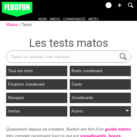
NEWS
MATOS
COMMUNAUTÉ
MÉTÉO
Matos
Tests
Les tests matos
Tous les tests
Boots snowboard
Fixations snowboard
Gants
Masques
Snowboards
Vestes
Autres
Quasiment depuis sa création, fluofun est fort d'un
guide matos
très complet recensant tout ce qui est
snowboards
,
boots
,