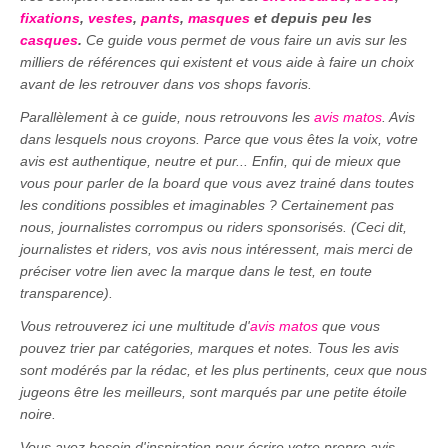
fixations
,
vestes
,
pants
,
masques
et depuis peu les
casques
.
Ce guide vous permet de vous faire un avis sur les
milliers de références qui existent et vous aide à faire un choix
avant de les retrouver dans vos shops favoris.
Parallèlement à ce guide, nous retrouvons les
avis matos
. Avis
dans lesquels nous croyons. Parce que vous êtes la voix, votre
avis est authentique, neutre et pur... Enfin, qui de mieux que
vous pour parler de la board que vous avez trainé dans toutes
les conditions possibles et imaginables ? Certainement pas
nous, journalistes corrompus ou riders sponsorisés. (Ceci dit,
journalistes et riders, vos avis nous intéressent, mais merci de
préciser votre lien avec la marque dans le test, en toute
transparence).
Vous retrouverez ici une multitude d'
avis matos
que vous
pouvez trier par catégories, marques et notes. Tous les avis
sont modérés par la rédac, et les plus pertinents, ceux que nous
jugeons être les meilleurs, sont marqués par une petite étoile
noire.
Vous avez besoin d'inspiration pour écrire votre propre avis