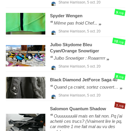
Shane Harrisson,
5 oct. 20
9
/10
Spyder
Wengen
Même pas froid Chef...
Shane Harrisson,
5 oct. 20
10
/10
Julbo
Skydome Bleu
Cyan/Orange Snowtiger
Julbo Snowtiger : Roaarrrrr
Shane Harrisson,
5 oct. 20
8
/10
Black Diamond
JetForce Saga 40
Quand ça craint, sortez couvert…
Shane Harrisson,
5 oct. 20
1
/10
Salomon
Quantum Shadow
Ouuuuuuuiiii mais en fait non. Pq j’ai
acheté ces trucs? (Vraiment lire le pq,
car mettre 1 me fait mal au vu des