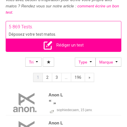
matos ? Rendez vous sur notre article :
comment écrire un bon
test
.
5 869 Tests.
Déposez votre test matos.
Rédiger un test
Tri
Type
Marque
1
2
3
...
196
»
Anon
L
sophiedecaen,
15 janv.
Anon
L