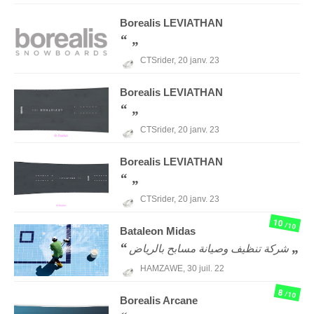
Borealis
LEVIATHAN
CTSrider,
20 janv. 23
Borealis
LEVIATHAN
CTSrider,
20 janv. 23
Borealis
LEVIATHAN
CTSrider,
20 janv. 23
10
/10
Bataleon
Midas
شركة تنظيف وصيانة مسابح بالرياض
HAMZAWE,
30 juil. 22
8
/10
Borealis
Arcane