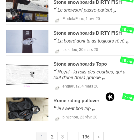
Stone snowboards
DIRTY FISH
Le snowsurf passe-partout
FlodelaFoux,
1 avr. 20
10
/10
Stone snowboards
DIRTY FISH
La board dont tu as toujours rêvé
L'eterlou,
30 mars 20
10
/10
Stone snowboards
Topo
Royal - la rolls des courbes, qui a
tout d'une (très) grande
englarus2,
4 mars 20
7
/10
Rome
riding pullover
le sweat bon trip
bihjichou,
23 févr. 20
1
2
3
...
196
»