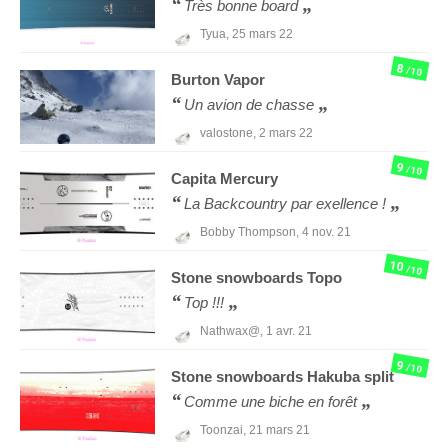
Très bonne board
Tyua,
25 mars 22
8
/10
Burton
Vapor
Un avion de chasse
valostone,
2 mars 22
9
/10
Capita
Mercury
La Backcountry par exellence !
Bobby Thompson,
4 nov. 21
10
/10
Stone snowboards
Topo
Top !!!
Nathwax@,
1 avr. 21
9
/10
Stone snowboards
Hakuba split
Comme une biche en forêt
Toonzai,
21 mars 21