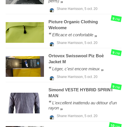
perfs)
Shane Harrisson,
5 oct. 20
9
/10
Picture Organic Clothing
Welcome
Efficace et confortable
Shane Harrisson,
5 oct. 20
9
/10
Ortovox
Swisswool Piz Boè
Jacket M
Léger, c'est encore mieux
Shane Harrisson,
5 oct. 20
9
/10
Simond
VESTE HYBRID SPRINT
MAN
L'excellent inattendu au détour d'un
rayon
Shane Harrisson,
5 oct. 20
10
/10