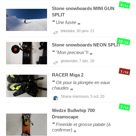
9
/10
Stone snowboards
MINI GUN
SPLIT
Une fusée
biketator,
30 janv. 21
10
/10
Stone snowboards
NEON SPLIT
"Mon precieux"!!
globerider,
7 déc. 20
1
/10
RACER
Miga 2
Ok pour la plongée en eaux
chaudes
Shane Harrisson,
5 oct. 20
7
/10
Wedze
Bullwhip 700
Dreamscape
Freeride et grosse patate (à
confirmer)