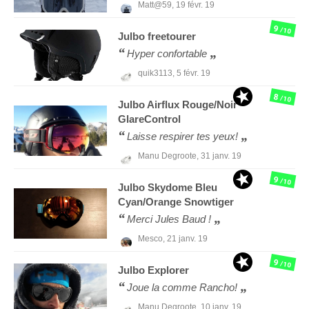
Matt@59,
19 févr. 19
9
/10
Julbo
freetourer
Hyper confortable
quik3113,
5 févr. 19
8
/10
Julbo
Airflux Rouge/Noir
GlareControl
Laisse respirer tes yeux!
Manu Degroote,
31 janv. 19
9
/10
Julbo
Skydome Bleu
Cyan/Orange Snowtiger
Merci Jules Baud !
Mesco,
21 janv. 19
9
/10
Julbo
Explorer
Joue la comme Rancho!
Manu Degroote,
10 janv. 19