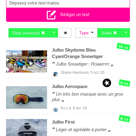
Déposez votre test matos.
Rédiger un test
Date (inversé)
Type
Julbo
10
/10
Julbo
Skydome Bleu
Cyan/Orange Snowtiger
Julbo Snowtiger : Roaarrrrr
Shane Harrisson,
5 oct. 20
9
/10
Julbo
Aerospace
Un très bon masque avec un gros
plus
N.i.c.o,
8 avr. 19
8
/10
Julbo
First
Léger et agréable à porter