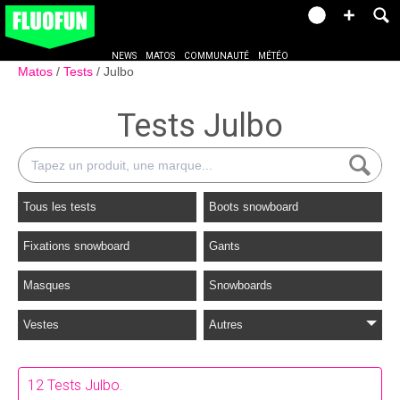
NEWS
MATOS
COMMUNAUTÉ
MÉTÉO
Matos
Tests
Julbo
Tests Julbo
Tous les tests
Boots snowboard
Fixations snowboard
Gants
Masques
Snowboards
Vestes
Autres
12 Tests Julbo.