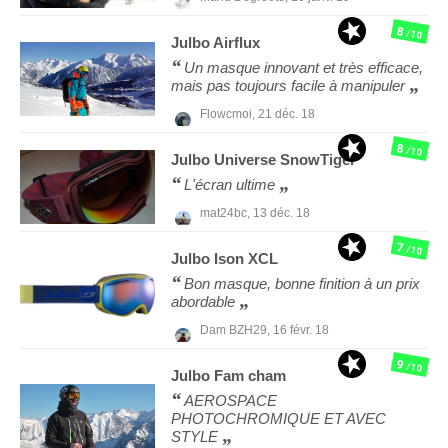
8
/10
Julbo
Airflux
Un masque innovant et très efficace,
mais pas toujours facile à manipuler
Flowcmoi,
21 déc. 18
8
/10
Julbo
Universe SnowTiger
L'écran ultime
mat24bc,
13 déc. 18
7
/10
Julbo
Ison XCL
Bon masque, bonne finition à un prix
abordable
Dam BZH29,
16 févr. 18
9
/10
Julbo
Fam cham
AEROSPACE
PHOTOCHROMIQUE ET AVEC
STYLE