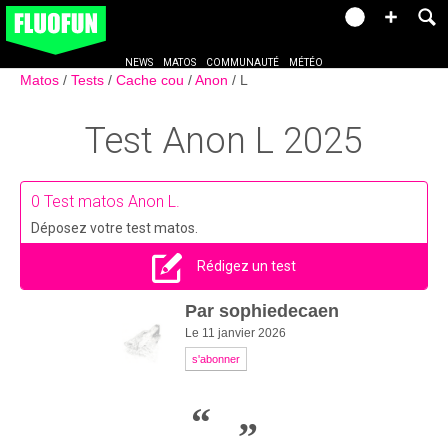
NEWS
MATOS
COMMUNAUTÉ
MÉTÉO
Matos
Tests
Cache cou
Anon
L
Test
Anon L
2025
0
Test matos Anon L.
Déposez votre test matos.
Rédigez un test
Par
sophiedecaen
Le 11 janvier 2026
s'abonner