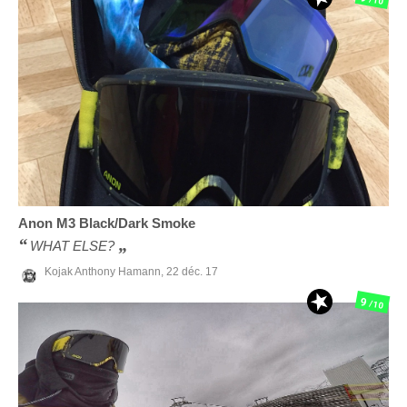
/10
Anon
M3 Black/Dark Smoke
WHAT ELSE?
Kojak Anthony Hamann,
22 déc. 17
9
/10