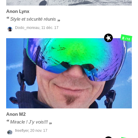
Anon
Lynx
Style et sécurité réunis
Dodo_moreau,
11 déc. 17
8
/10
Anon
M2
Miracle ! J'y vois!!!
freeflyer,
20 nov. 17