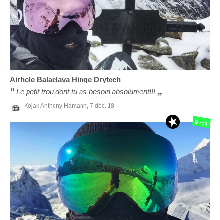
Airhole
Balaclava Hinge Drytech
Le petit trou dont tu as besoin absolument!!!
Kojak Anthony Hamann,
7 déc. 18
9
/10