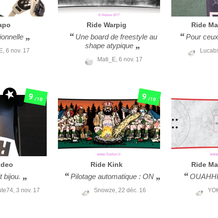
apo
Ride
Warpig
Ride
Ma
ionnelle
Une board de freestyle au
Pour ceux
shape atypique
E,
6 nov. 17
Lucab
Mati_E,
6 nov. 17
9
9
/10
/10
deo
Ride
Kink
Ride
Ma
t bijou.
Pilotage automatique : ON
OUAHHH.
ute74,
3 nov. 17
Snowze,
22 déc. 16
YO