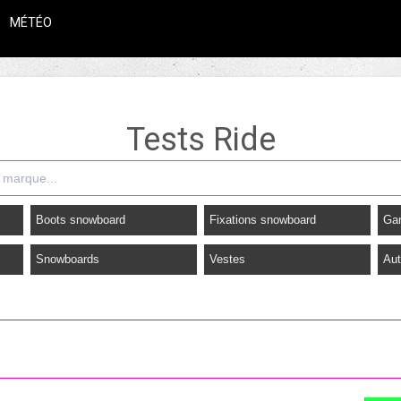
MÉTÉO
Tests Ride
Boots snowboard
Fixations snowboard
Ga
Snowboards
Vestes
Aut