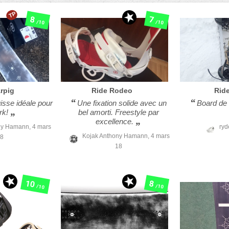
TP
8
7
/10
/10
rpig
Ride
Rodeo
Rid
isse idéale pour
Une fixation solide avec un
Board de 
rk!
bel amorti. Freestyle par
excellence.
ny Hamann,
4 mars
ryd
Kojak Anthony Hamann,
4 mars
8
18
10
8
/10
/10