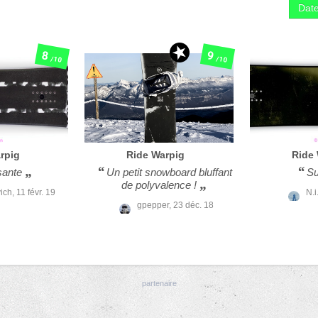
Date
8
9
/10
/10
rpig
Ride
Warpig
Ride
sante
Un petit snowboard bluffant
Su
de polyvalence !
ich,
11 févr. 19
N.i
gpepper,
23 déc. 18