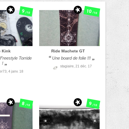
10
9
/10
/10
e
Kink
Ride
Machete GT
Freestyle Torride
Une board de folie !!!
!
stagiaire,
21 déc. 17
er73,
4 janv. 18
8
9
/10
/10