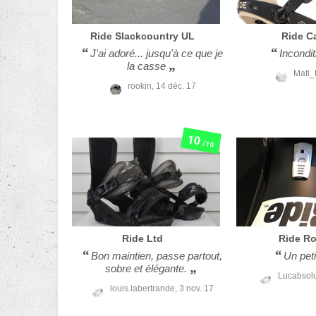
Ride
Slackcountry UL
Ride
C
J'ai adoré... jusqu'à ce que je
Incondit
la casse
Mati_
rookin,
14 déc. 17
10
/10
Ride
Ltd
Ride
Ro
Bon maintien, passe partout,
Un peti
sobre et élégante.
Lucabsol
louis.labertrande,
3 nov. 17