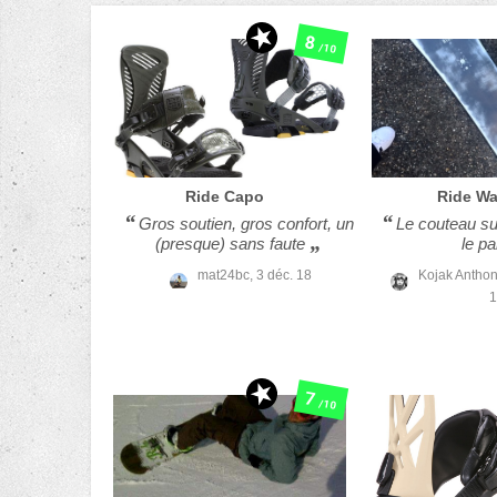
8
/10
Ride
Capo
Ride
Wa
Gros soutien, gros confort, un
Le couteau su
(presque) sans faute
le pa
mat24bc,
3 déc. 18
Kojak Antho
1
7
/10