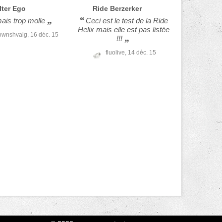
lter Ego
Ride
Berzerker
is trop molle
Ceci est le test de la Ride
Helix mais elle est pas listée
ownshvaig,
16 déc. 15
!!!
fluolive,
14 déc. 15