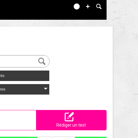
nts
res
Rédiger un test