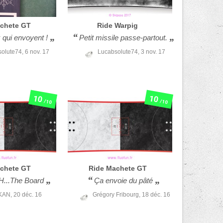
chete GT
Ride
Warpig
 qui envoyent !
Petit missile passe-partout.
solute74,
6 nov. 17
Lucabsolute74,
3 nov. 17
10
10
/10
/10
chete GT
Ride
Machete GT
..The Board
Ça envoie du pâté
KAN,
20 déc. 16
Grégory Fribourg,
18 déc. 16