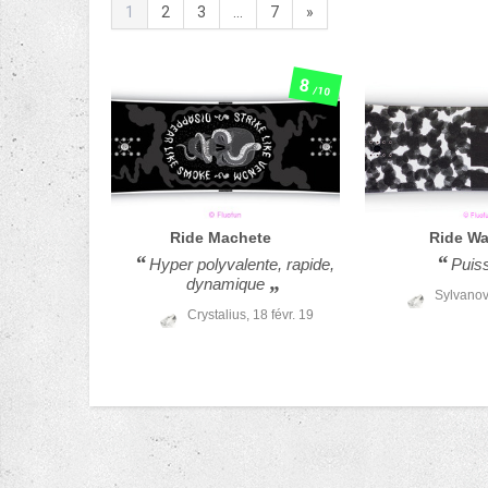
1
2
3
...
7
»
8
/10
Ride
Machete
Ride
Wa
Hyper polyvalente, rapide,
Puis
dynamique
Sylvanov
Crystalius,
18 févr. 19