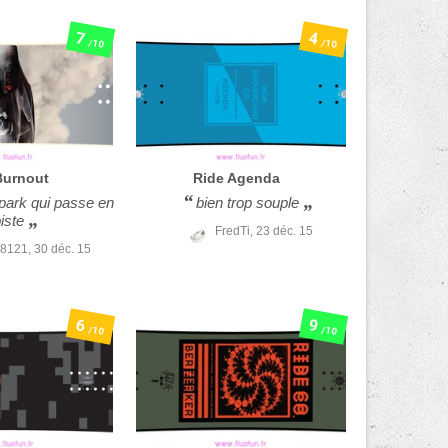
7
4
/10
/10
Burnout
Ride
Agenda
park qui passe en
bien trop souple
iste
FredTi,
23 déc. 15
8121,
30 déc. 15
6
9
/10
/10