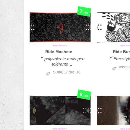
7
/10
Ride
Machete
Ride
Bu
polyvalente mais peu
Freestyl
tolérante
mistou
SOoo,
17 déc. 16
8
/10