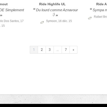
rnout
Ride
Highlife UL
Ride
A
IDE Simplement
Du lourd comme Aznavour
Sympa ma
:)
Rafael Br
elo Dos Santos,
17
Symoon,
16 déc. 15
. 15
1
2
3
...
7
»