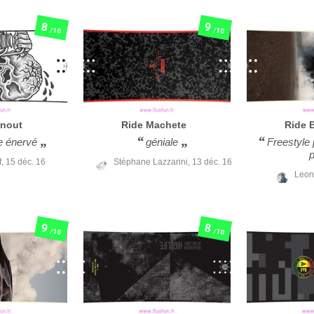
8
9
/10
/10
rnout
Ride
Machete
Ride
e énervé
géniale
Freestyle 
p
f,
15 déc. 16
Stéphane Lazzarini,
13 déc. 16
Leon
9
8
/10
/10