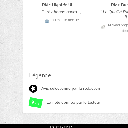
Ride
Highlife UL
Ride
Bu
très bonne board
La Qualité R
!!
N.i.c.o,
18 déc. 15
Mickael Ang
déc
Légende
= Avis sélectionné par la rédaction
9
= La note donnée par le testeur
/10