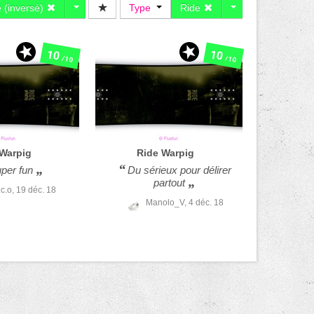
 (inversé)
Type
Ride
10
10
/10
/10
Warpig
Ride
Warpig
per fun
Du sérieux pour délirer
partout
.c.o,
19 déc. 18
Manolo_V,
4 déc. 18