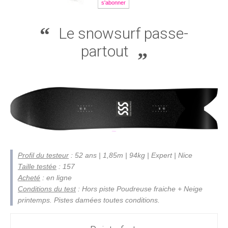
s'abonner
Le snowsurf passe-
partout
Profil du testeur
: 52 ans | 1,85m | 94kg | Expert | Nice
Taille testée
: 157
Acheté
: en ligne
Conditions du test
: Hors piste Poudreuse fraiche + Neige
printemps. Pistes damées toutes conditions.