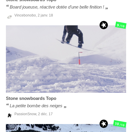
Board joueuse, réactive dotée d'une belle finition !
Vincebonobo,
2 janv. 18
9
/10
Stone snowboards
Topo
La petite bombe des neiges
PassionSnow,
2 déc. 17
10
/10