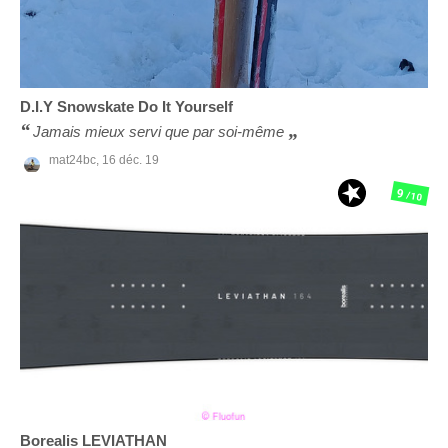
D.I.Y Snowskate
Do It Yourself
Jamais mieux servi que par soi-même
mat24bc,
16 déc. 19
9
/10
Borealis
LEVIATHAN