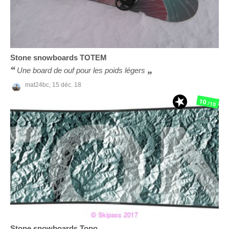
Stone snowboards
TOTEM
Une board de ouf pour les poids légers
mat24bc,
15 déc. 18
10
/10
Stone snowboards
Topo