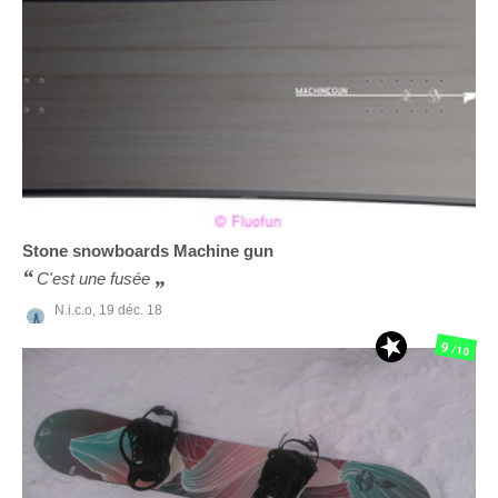
Stone snowboards
Machine gun
C'est une fusée
N.i.c.o,
19 déc. 18
9
/10