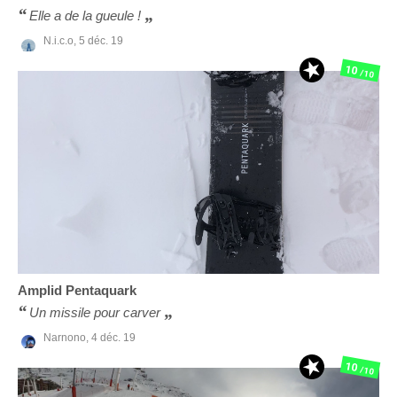
Elle a de la gueule !
N.i.c.o,
5 déc. 19
10
/10
Amplid
Pentaquark
Un missile pour carver
Narnono,
4 déc. 19
10
/10