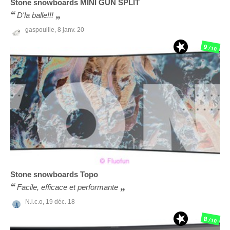
Stone snowboards
MINI GUN SPLIT
D'la balle!!!
gaspouille,
8 janv. 20
9
/10
Stone snowboards
Topo
Facile, efficace et performante
N.i.c.o,
19 déc. 18
8
/10