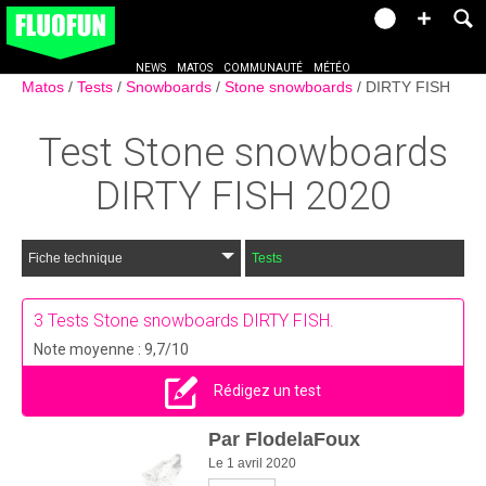
NEWS
MATOS
COMMUNAUTÉ
MÉTÉO
Matos
Tests
Snowboards
Stone snowboards
DIRTY FISH
Test
Stone snowboards
DIRTY FISH
2020
Fiche technique
Tests
3
Tests Stone snowboards DIRTY FISH.
Note moyenne : 9,7/10
Rédigez un test
Par
FlodelaFoux
Le 1 avril 2020