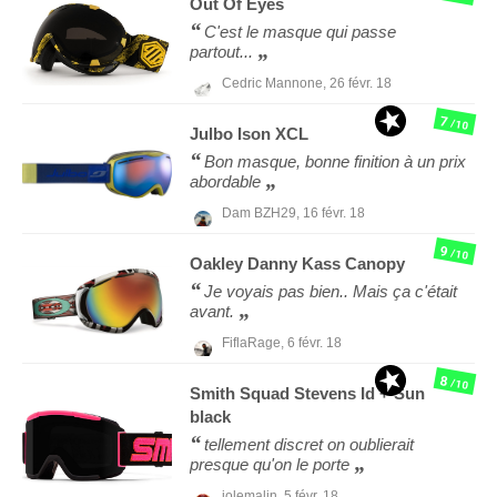
Out Of
Eyes
C'est le masque qui passe
partout...
Cedric Mannone,
26 févr. 18
7
/10
Julbo
Ison XCL
Bon masque, bonne finition à un prix
abordable
Dam BZH29,
16 févr. 18
9
/10
Oakley
Danny Kass Canopy
Je voyais pas bien.. Mais ça c'était
avant.
FiflaRage,
6 févr. 18
8
/10
Smith
Squad Stevens Id + Sun
black
tellement discret on oublierait
presque qu'on le porte
jolemalin,
5 févr. 18