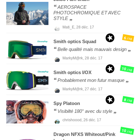
AEROSPACE
PHOTOCHROMIQUE ET AVEC
STYLE
Mati_E,
28 déc. 17
6
/10
Smith optics
Squad
Belle qualité mais mauvais design
MarkyM@rk,
28 déc. 17
10
/10
Smith optics
I/OX
Probablement mon futur masque
MarkyM@rk,
27 déc. 17
8
/10
Spy
Platoon
Visibilté 180° avec du style
chrishoood,
26 déc. 17
10
/10
Dragon
NFXS Whiteout/Pink