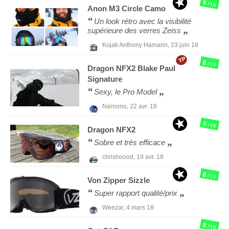
9
/10
Anon
M3 Circle Camo
Un look rétro avec la visibilité
supérieure des verres Zeiss
Kojak Anthony Hamann,
23 juin 18
TP
8
/10
Dragon
NFX2 Blake Paul
Signature
Sexy, le Pro Model
Narnono,
22 avr. 18
9
/10
Dragon
NFX2
Sobre et très efficace
chrishoood,
19 avr. 18
8
/10
Von Zipper
Sizzle
Super rapport qualité/prix
Weezar,
4 mars 18
8
/10