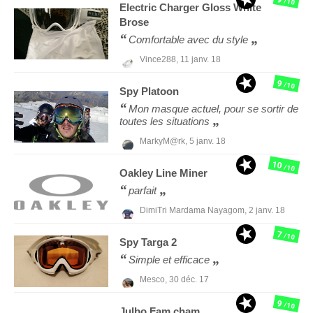
/10
Electric
Charger Gloss White
Brose
Comfortable avec du style
Vince288,
11 janv. 18
9
/10
Spy
Platoon
Mon masque actuel, pour se sortir de
toutes les situations
MarkyM@rk,
5 janv. 18
10
/10
Oakley
Line Miner
parfait
DimiTri Mardama Nayagom,
2 janv. 18
7
/10
Spy
Targa 2
Simple et efficace
Mesco,
30 déc. 17
9
/10
Julbo
Fam cham