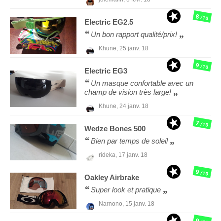
8
/10
Electric
EG2.5
Un bon rapport qualité/prix!
Khune,
25 janv. 18
9
/10
Electric
EG3
Un masque confortable avec un
champ de vision très large!
Khune,
24 janv. 18
7
/10
Wedze
Bones 500
Bien par temps de soleil
rideka,
17 janv. 18
9
/10
Oakley
Airbrake
Super look et pratique
Narnono,
15 janv. 18
9