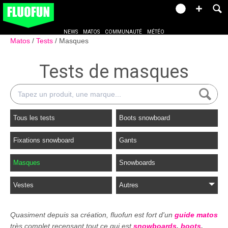
NEWS
MATOS
COMMUNAUTÉ
MÉTÉO
Matos
Tests
Masques
Tests de masques
Tous les tests
Boots snowboard
Fixations snowboard
Gants
Masques
Snowboards
Vestes
Autres
Quasiment depuis sa création, fluofun est fort d'un
guide matos
très complet recensant tout ce qui est
snowboards
,
boots
,