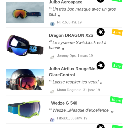
Julbo
Aerospace
Un très bon masque avec un gros
plus
N.i.c.o,
8 avr. 19
4
/10
Dragon
DRAGON X2S
Le systeme Switchlock est à
bannir
Jeremy Dps,
1 mars 19
8
/10
Julbo
Airflux Rouge/Noir
GlareControl
Laisse respirer tes yeux!
Manu Degroote,
31 janv. 19
10
/10
_Wedze
G 540
Wedze...Masque d'excellence
Fitou31,
30 janv. 19