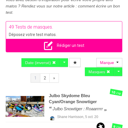
matos ? Rendez vous sur notre article : comment écrire un bon
test.
49 Tests de masques.
Déposez votre test matos.
Rédiger un test
Date (inversé)
Marque
Masques
1
2
»
10
/10
Julbo
Skydome Bleu
Cyan/Orange Snowtiger
Julbo Snowtiger : Roaarrrrr
Shane Harrisson,
5 oct. 20
9
/10