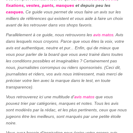
fixations
,
vestes
,
pants
,
masques
et depuis peu les
casques
.
Ce guide vous permet de vous faire un avis sur les
milliers de références qui existent et vous aide à faire un choix
avant de les retrouver dans vos shops favoris.
Parallèlement à ce guide, nous retrouvons les
avis matos
. Avis
dans lesquels nous croyons. Parce que vous êtes la voix, votre
avis est authentique, neutre et pur... Enfin, qui de mieux que
vous pour parler de la board que vous avez trainé dans toutes
les conditions possibles et imaginables ? Certainement pas
nous, journalistes corrompus ou riders sponsorisés. (Ceci dit,
journalistes et riders, vos avis nous intéressent, mais merci de
préciser votre lien avec la marque dans le test, en toute
transparence).
Vous retrouverez ici une multitude d'
avis matos
que vous
pouvez trier par catégories, marques et notes. Tous les avis
sont modérés par la rédac, et les plus pertinents, ceux que nous
jugeons être les meilleurs, sont marqués par une petite étoile
noire.
Vous avez besoin d'inspiration pour écrire votre propre avis