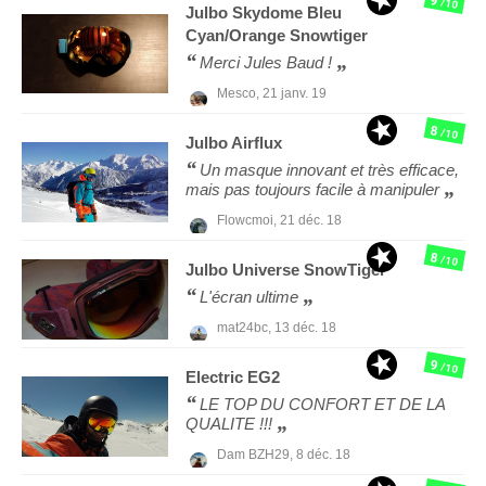
9
/10
Julbo
Skydome Bleu
Cyan/Orange Snowtiger
Merci Jules Baud !
Mesco,
21 janv. 19
8
/10
Julbo
Airflux
Un masque innovant et très efficace,
mais pas toujours facile à manipuler
Flowcmoi,
21 déc. 18
8
/10
Julbo
Universe SnowTiger
L'écran ultime
mat24bc,
13 déc. 18
9
/10
Electric
EG2
LE TOP DU CONFORT ET DE LA
QUALITE !!!
Dam BZH29,
8 déc. 18