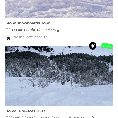
Stone snowboards
Topo
La petite bombe des neiges
PassionSnow,
2 déc. 17
10
/10
Borealis
MARAUDER
Un prédateur des profondeurs... mais pas que! <3