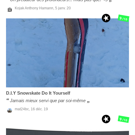
Kojak Anthony Hamann,
5 janv. 20
9
/10
D.I.Y Snowskate
Do It Yourself
Jamais mieux servi que par soi-même
mat24bc,
16 déc. 19
9
/10