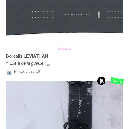
Borealis
LEVIATHAN
Elle a de la gueule !
N.i.c.o,
5 déc. 19
10
/10