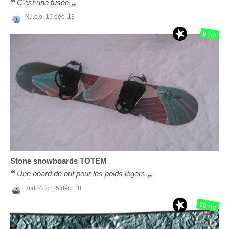
C'est une fusée
N.i.c.o,
19 déc. 18
9
/10
Stone snowboards
TOTEM
Une board de ouf pour les poids légers
mat24bc,
15 déc. 18
10
/10