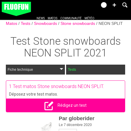
NEWS
MATOS
COMMUNAUTÉ
MÉTÉO
Matos
Tests
Snowboards
Stone snowboards
NEON SPLIT
Test
Stone snowboards
NEON SPLIT
2021
Fiche technique
Tests
1
Test matos Stone snowboards NEON SPLIT.
Déposez votre test matos.
Rédigez un test
Par
globerider
Le 7 décembre 2020