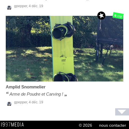
gpepper,
4 déc. 19
9
/10
Amplid
Snommelier
Arme de Poudre et Carving !
gpepper,
4 déc. 19
© 2026
nous contacter