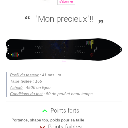
s'abonner
"Mon precieux"!!
Profil du testeur
: 41 ans | m
Taille testée
: 165
Acheté
: 450€ en ligne
Conditions du test
: 50 de peuf et beau temps
Points forts
Portance, shape top, poids pour sa taille
Points faibles