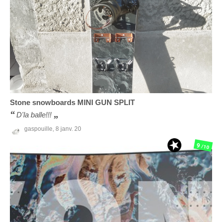
Stone snowboards
MINI GUN SPLIT
D'la balle!!!
gaspouille,
8 janv. 20
9
/10