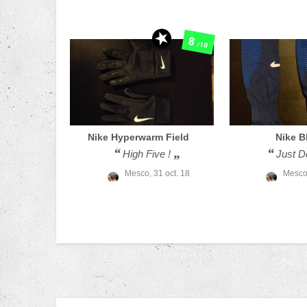
8
/10
Nike
Hyperwarm Field
Nike
B
High Five !
Just D
Mesco,
31 oct. 18
Mesco