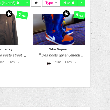
 (inversé)
Type
Nike
7
9
/10
/10
olladay
Nike
Vapen
 veste street.
Des boots qui en jettent!
une,
13 nov. 17
Khune,
11 nov. 17