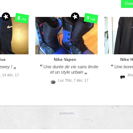
Date
8
9
/10
/10
lue
Nike
Vapen
Nike
H
ewey !
Une durée de vie sans limite
Une bonne
et un style urbain
,
14 déc. 17
Kh
Luc Thtc,
7 déc. 17