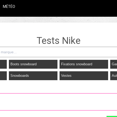
MÉTÉO
Tests Nike
Boots snowboard
Fixations snowboard
Ga
Snowboards
Vestes
Aut