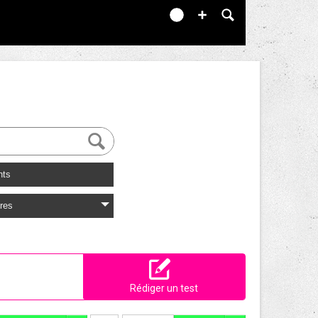
nts
res
Rédiger un test