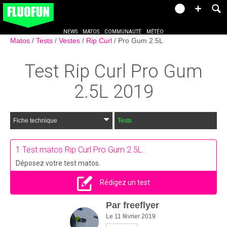
NEWS
MATOS
COMMUNAUTÉ
MÉTÉO
Matos
Tests
Vestes
Rip Curl
Pro Gum 2.5L
Test
Rip Curl Pro Gum
2.5L
2019
Fiche technique
Tests
1
Test matos Rip Curl Pro Gum 2.5L.
Déposez votre test matos.
Rédigez un test
Par
freeflyer
Le 11 février 2019