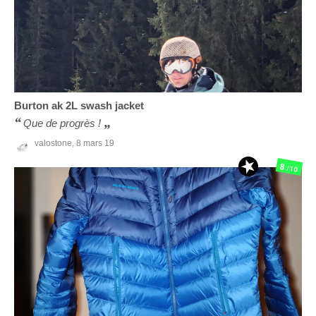
Burton
ak 2L swash jacket
Que de progrès !
valostone,
8 mars 19
8
/10