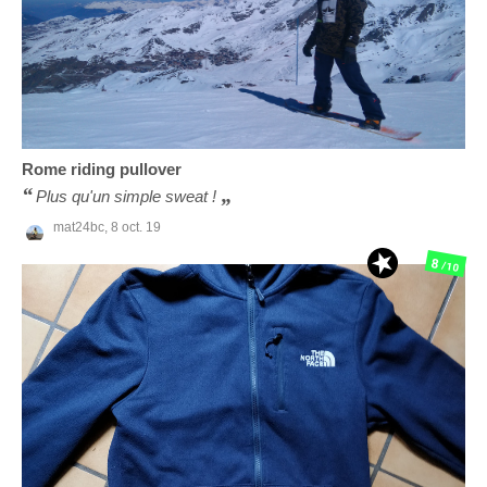
Rome
riding pullover
Plus qu'un simple sweat !
mat24bc,
8 oct. 19
8
/10