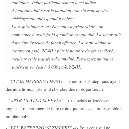
minimum. Veillez particulièrement à cet indice
d’imperméabilité sur le pantalon : on s’assoit sur des
télésièges mouillés quand il neige !
La respirabilité d’un vêtement est primordiale : on
commence à avoir froid quand on est mouillé. La sueur doit
donc être évacuée de façon efficace. La respirabilité se
mesure en grs/m2/24H : plus le nombre de grs est élevé,
meilleur est le transfert d’humidité. Privilégiez un indice
supérieur ou égal à 8 000grs/m2/24H.
-
"CLIMA MAPPING LINING"
--> endroits stratégiques ayant
aérations
des
... ( ils vont chercher des mots parfois...)
-
"ARTICULATED SLEEVES"
--> manches articulées en
anglais... ou comment te faire croire que sans cela tu ressemble à
un playmobil...
-
"YKK WATERPROOF ZIPPERS"
--> Pour ceux qui ne