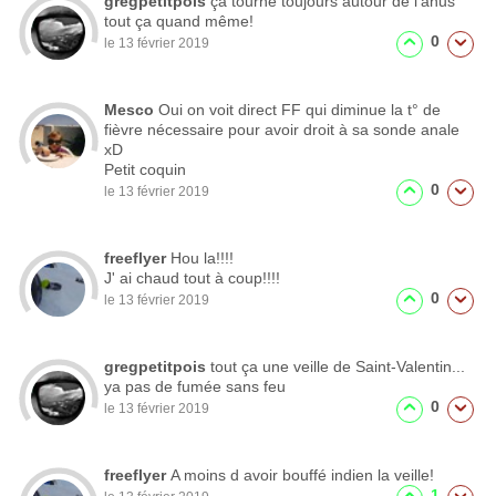
gregpetitpois
ça tourne toujours autour de l'anus
tout ça quand même!
0
le 13 février 2019
Mesco
Oui on voit direct FF qui diminue la t° de
fièvre nécessaire pour avoir droit à sa sonde anale
xD
Petit coquin
0
le 13 février 2019
freeflyer
Hou la!!!!
J' ai chaud tout à coup!!!!
0
le 13 février 2019
gregpetitpois
tout ça une veille de Saint-Valentin...
ya pas de fumée sans feu
0
le 13 février 2019
freeflyer
A moins d avoir bouffé indien la veille!
1