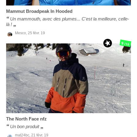
Mammut
Broadpeak In Hooded
Un mammouth, avec des plumes... C'est la meilleure, celle-
là !
Mesco,
25 févr. 19
9
/10
The North Face
nfz
Un bon produit
mat24bc,
21 févr. 19