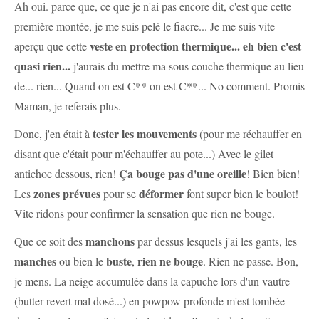
Ah oui. parce que, ce que je n'ai pas encore dit, c'est que cette
première montée, je me suis pelé le fiacre... Je me suis vite
veste en protection thermique... eh bien c'est
aperçu que cette
quasi rien...
j'aurais du mettre ma sous couche thermique au lieu
de... rien... Quand on est C** on est C**... No comment. Promis
Maman, je referais plus.
tester les mouvements
Donc, j'en était à
(pour me réchauffer en
disant que c'était pour m'échauffer au pote...) Avec le gilet
Ça bouge pas d'une oreille
antichoc dessous, rien!
! Bien bien!
zones prévues
déformer
Les
pour se
font super bien le boulot!
Vite ridons pour confirmer la sensation que rien ne bouge.
manchons
Que ce soit des
par dessus lesquels j'ai les gants, les
manches
buste
rien ne bouge
ou bien le
,
. Rien ne passe. Bon,
je mens. La neige accumulée dans la capuche lors d'un vautre
(butter revert mal dosé...) en powpow profonde m'est tombée