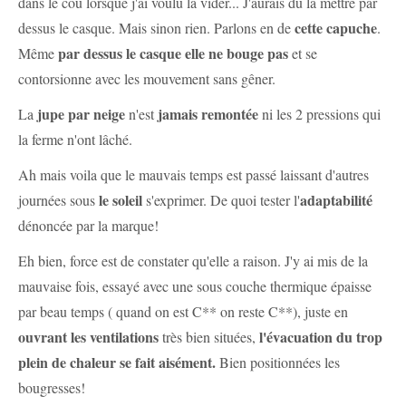
dans le cou lorsque j'ai voulu la vider... J'aurais du la mettre par
cette capuche
dessus le casque. Mais sinon rien. Parlons en de
.
par dessus le casque elle ne bouge pas
Même
et se
contorsionne avec les mouvement sans gêner.
jupe par neige
jamais remontée
La
n'est
ni les 2 pressions qui
la ferme n'ont lâché.
Ah mais voila que le mauvais temps est passé laissant d'autres
le soleil
adaptabilité
journées sous
s'exprimer. De quoi tester l'
dénoncée par la marque!
Eh bien, force est de constater qu'elle a raison. J'y ai mis de la
mauvaise fois, essayé avec une sous couche thermique épaisse
par beau temps ( quand on est C** on reste C**), juste en
ouvrant les ventilations
l'évacuation du trop
très bien situées,
plein de chaleur se fait aisément.
Bien positionnées les
bougresses!