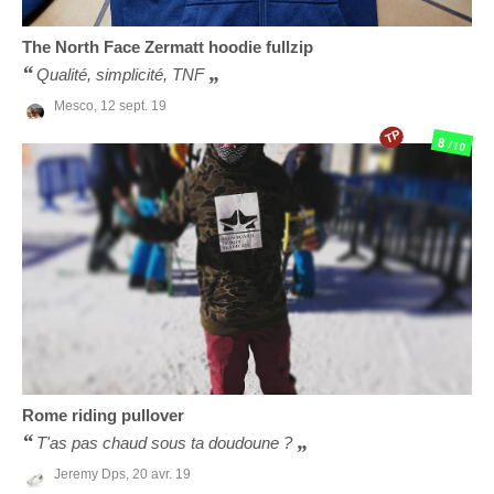
The North Face
Zermatt hoodie fullzip
Qualité, simplicité, TNF
Mesco,
12 sept. 19
TP
8
/10
Rome
riding pullover
T'as pas chaud sous ta doudoune ?
Jeremy Dps,
20 avr. 19