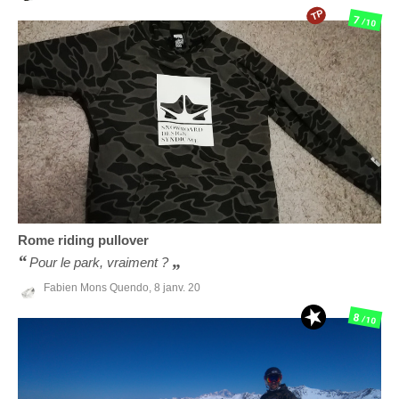
TP
7
/10
Rome
riding pullover
Pour le park, vraiment ?
Fabien Mons Quendo,
8 janv. 20
8
/10