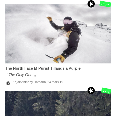
10
/10
The North Face
M Purist Tillandsia Purple
The Only One
Kojak Anthony Hamann,
24 mars 19
9
/10