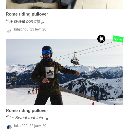
Rome
riding pullover
le sweat bon trip
bihjichou,
23 févr. 20
9
/10
Rome
riding pullover
Le Sweat tout faire
lakai999,
22 janv. 20