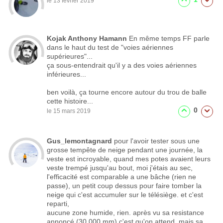
le 13 février 2019
Kojak Anthony Hamann
En même temps FF parle
dans le haut du test de "voies aériennes
supérieures"...
ça sous-entendrait qu'il y a des voies aériennes
inférieures...
ben voilà, ça tourne encore autour du trou de balle
cette histoire...
0
le 15 mars 2019
Gus_lemontagnard
pour l'avoir tester sous une
grosse tempête de neige pendant une journée, la
veste est incroyable, quand mes potes avaient leurs
veste trempé jusqu'au bout, moi j'étais au sec,
l'efficacité est comparable a une bâche (rien ne
passe), un petit coup dessus pour faire tomber la
neige qui c'est accumuler sur le télésiège. et c'est
reparti,
aucune zone humide, rien. après vu sa resistance
annoncé (30 000 mm) c'est qu'on attend, mais sa