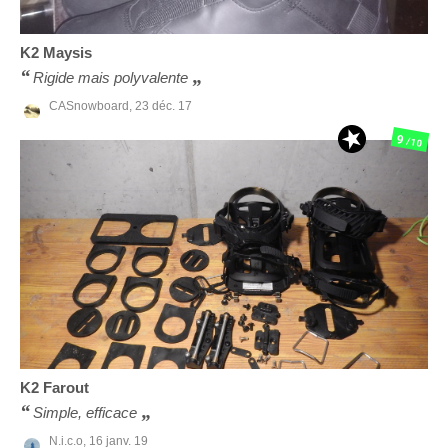
K2
Maysis
Rigide mais polyvalente
CASnowboard,
23 déc. 17
9
/10
K2
Farout
Simple, efficace
N.i.c.o,
16 janv. 19