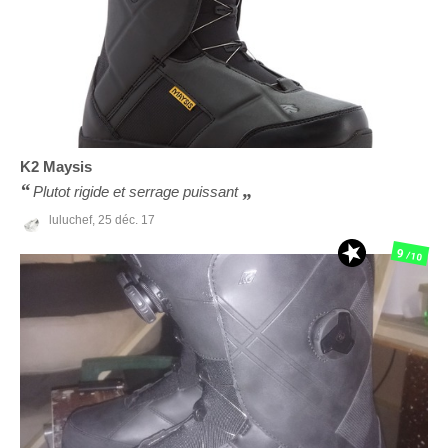
K2
Maysis
Plutot rigide et serrage puissant
luluchef,
25 déc. 17
9
/10