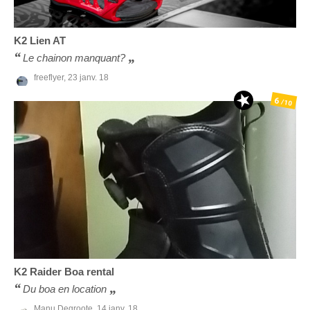
K2
Lien AT
Le chainon manquant?
freeflyer,
23 janv. 18
6
/10
K2
Raider Boa rental
Du boa en location
Manu Degroote,
14 janv. 18