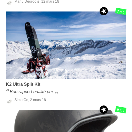
Manu Degroote,
12 mars 18
7
/10
K2
Ultra Split Kit
Bon rapport qualité prix
Simo On,
2 mars 18
9
/10