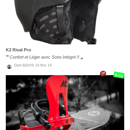
K2
Rival Pro
Confort et Léger avec Sono Intégré !!
Dam BZH29,
24 févr. 18
TP
9
/10