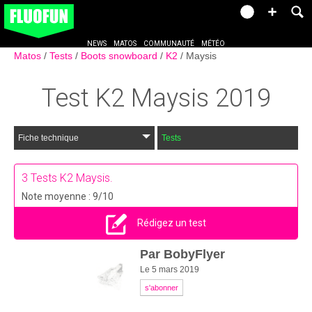
NEWS
MATOS
COMMUNAUTÉ
MÉTÉO
Matos
Tests
Boots snowboard
K2
Maysis
Test
K2 Maysis
2019
Fiche technique
Tests
3
Tests K2 Maysis.
Note moyenne : 9/10
Rédigez un test
Par
BobyFlyer
Le 5 mars 2019
s'abonner