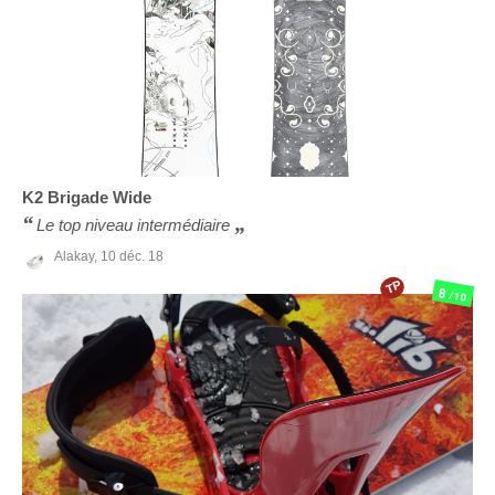
K2
Brigade Wide
Le top niveau intermédiaire
Alakay,
10 déc. 18
TP
8
/10