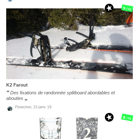
9
/10
K2
Farout
Des fixations de randonnée splitboard abordables et
abouties
Flowcmoi,
15 janv. 19
8
/10