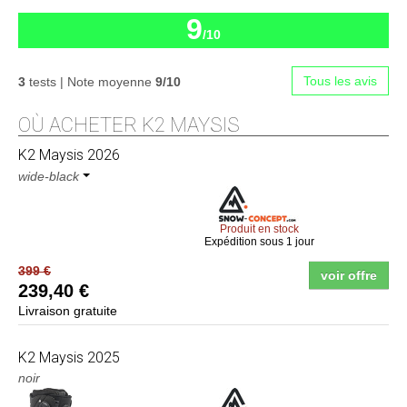
9
/10
Tous les avis
3
tests | Note moyenne
9/10
OÙ ACHETER K2 MAYSIS
K2
Maysis 2026
wide-black
Produit en stock
Expédition sous 1 jour
399 €
voir offre
239,40 €
Livraison gratuite
K2
Maysis 2025
noir