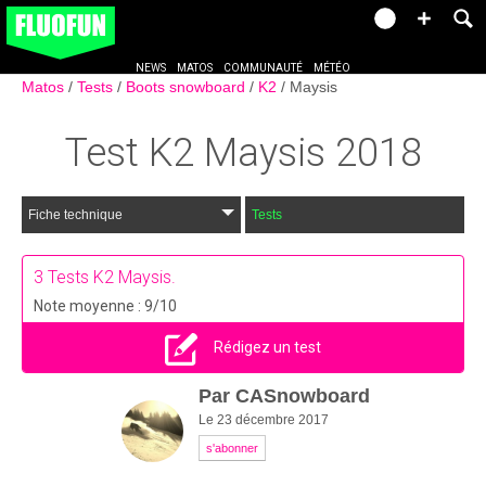
NEWS
MATOS
COMMUNAUTÉ
MÉTÉO
Matos
Tests
Boots snowboard
K2
Maysis
Test
K2 Maysis
2018
Fiche technique
Tests
3
Tests K2 Maysis.
Note moyenne : 9/10
Rédigez un test
Par
CASnowboard
Le 23 décembre 2017
s'abonner