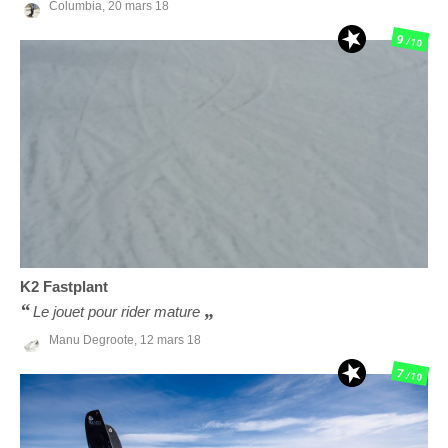
Columbia,
20 mars 18
9
/10
K2
Fastplant
Le jouet pour rider mature
Manu Degroote,
12 mars 18
7
/10