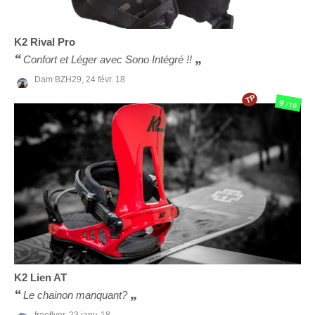
K2
Rival Pro
Confort et Léger avec Sono Intégré !!
Dam BZH29,
24 févr. 18
TP
9
/10
K2
Lien AT
Le chainon manquant?
freeflyer,
23 janv. 18