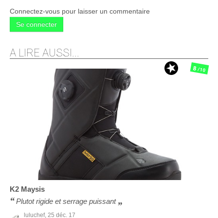
Connectez-vous pour laisser un commentaire
Se connecter
A LIRE AUSSI...
8
/10
K2
Maysis
Plutot rigide et serrage puissant
luluchef,
25 déc. 17