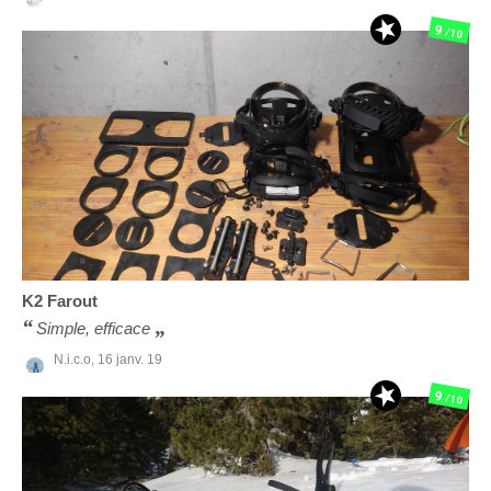
9
/10
K2
Farout
Simple, efficace
N.i.c.o,
16 janv. 19
9
/10