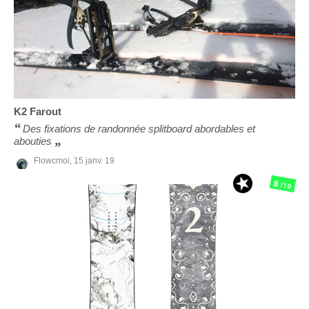
K2
Farout
Des fixations de randonnée splitboard abordables et
abouties
Flowcmoi,
15 janv. 19
8
/10