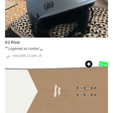
K2
Rival
Légèreté et confort
Vince288,
11 janv. 18
9
/10