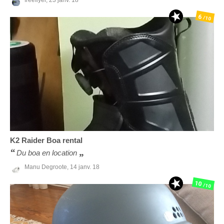
6
/10
K2
Raider Boa rental
Du boa en location
Manu Degroote,
14 janv. 18
10
/10