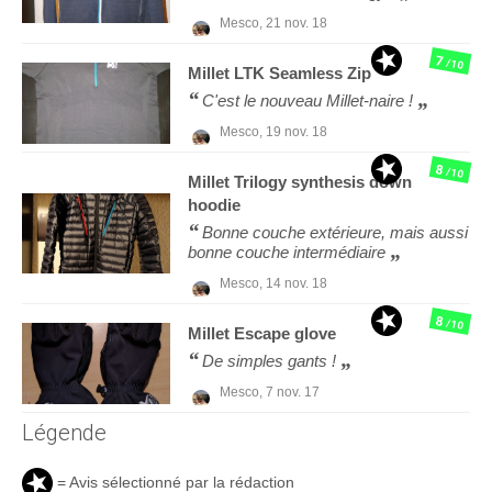
Mesco,
21 nov. 18
7
/10
Millet
LTK Seamless Zip
C'est le nouveau Millet-naire !
Mesco,
19 nov. 18
8
/10
Millet
Trilogy synthesis down
hoodie
Bonne couche extérieure, mais aussi
bonne couche intermédiaire
Mesco,
14 nov. 18
8
/10
Millet
Escape glove
De simples gants !
Mesco,
7 nov. 17
Légende
= Avis sélectionné par la rédaction