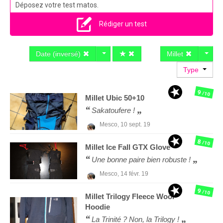
Déposez votre test matos.
Rédiger un test
Date (inversé)
Millet
Type
9
/10
Millet
Ubic 50+10
Sakatoufere !
Mesco,
10 sept. 19
8
/10
Millet
Ice Fall GTX Glove
Une bonne paire bien robuste !
Mesco,
14 févr. 19
9
/10
Millet
Trilogy Fleece Wool
Hoodie
La Trinité ? Non, la Trilogy !