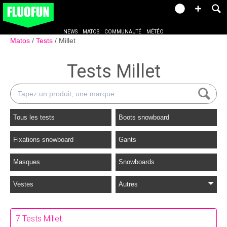
NEWS
MATOS
COMMUNAUTÉ
MÉTÉO
Matos
Tests
Millet
Tests Millet
Tous les tests
Boots snowboard
Fixations snowboard
Gants
Masques
Snowboards
Vestes
Autres
7 Tests Millet.