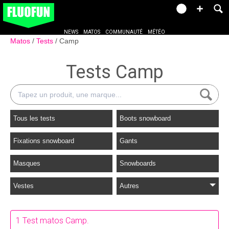
NEWS
MATOS
COMMUNAUTÉ
MÉTÉO
Matos
Tests
Camp
Tests Camp
Tous les tests
Boots snowboard
Fixations snowboard
Gants
Masques
Snowboards
Vestes
Autres
1 Test matos Camp.