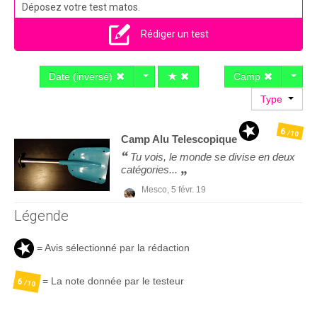
Déposez votre test matos.
Rédiger un test
Date (inversé)
Camp
Type
6
/10
Camp
Alu Telescopique
Tu vois, le monde se divise en deux
catégories...
Mesco,
5 févr. 19
Légende
= Avis sélectionné par la rédaction
= La note donnée par le testeur
6
/10