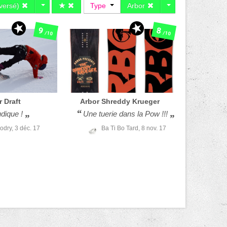
nversé)
Type
Arbor
9
8
/10
/10
r
Draft
Arbor
Shreddy Krueger
dique !
Une tuerie dans la Pow !!!
odry,
3 déc. 17
Ba Ti Bo Tard,
8 nov. 17