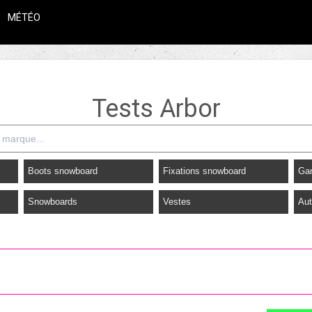
MÉTÉO
Tests Arbor
Boots snowboard
Fixations snowboard
Ga
Snowboards
Vestes
Aut