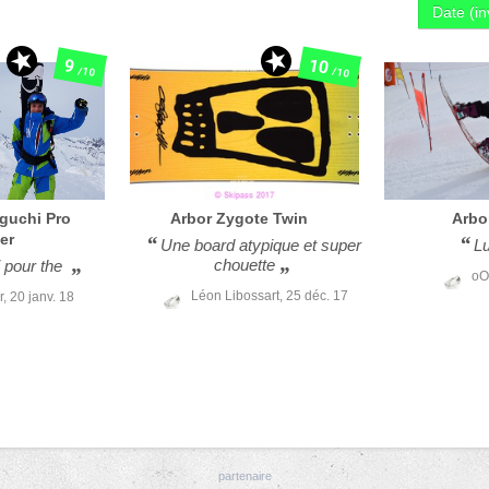
Date (i
10
9
/10
/10
Iguchi Pro
Arbor
Zygote Twin
Arbo
er
Une board atypique et super
Lu
chouette
i pour the
oO
Léon Libossart,
25 déc. 17
r,
20 janv. 18