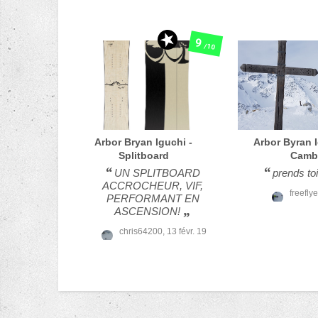
9
/10
Arbor
Bryan Iguchi -
Arbor
Byran 
Splitboard
Camb
UN SPLITBOARD
prends to
ACCROCHEUR, VIF,
freeflye
PERFORMANT EN
ASCENSION!
chris64200,
13 févr. 19