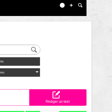
nts
res
Rédiger un test