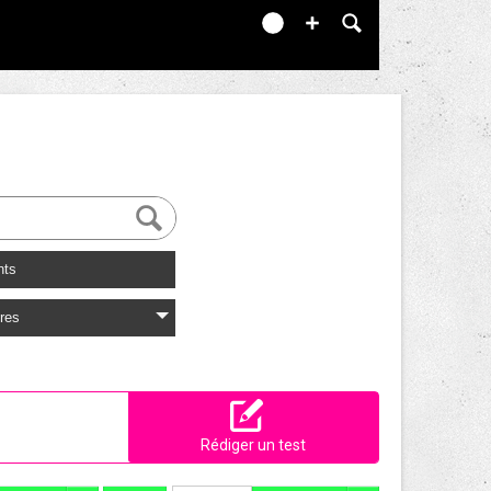
nts
res
Rédiger un test