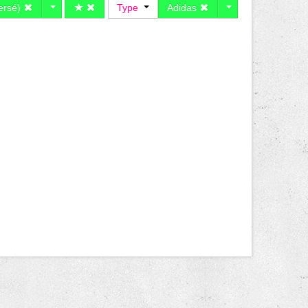
versé)
Type
Adidas