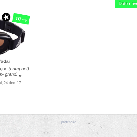
Date (in
10
/10
Yodai
sque (compact)
ès- grand.
l,
24 déc. 17