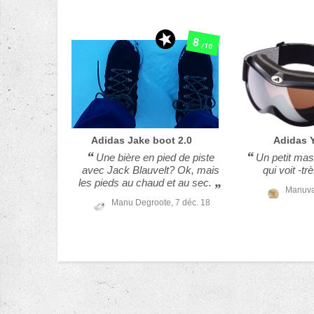
8
/10
Adidas
Jake boot 2.0
Adidas
Une bière en pied de piste
Un petit ma
avec Jack Blauvelt? Ok, mais
qui voit -tr
les pieds au chaud et au sec.
Manuva
Manu Degroote,
7 déc. 18