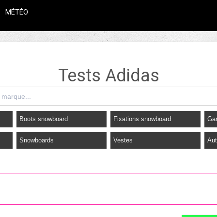
MÉTÉO
Tests Adidas
Boots snowboard
Fixations snowboard
Ga
Snowboards
Vestes
Aut