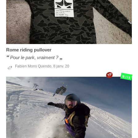
Rome
riding pullover
Pour le park, vraiment ?
Fabien Mons Quendo,
8 janv. 20
TP
9
/10