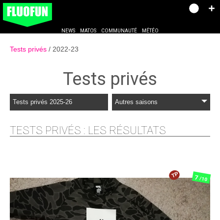
NEWS
MATOS
COMMUNAUTÉ
MÉTÉO
Tests privés
2022-23
Tests privés
Tests privés 2025-26
Autres saisons
TESTS PRIVÉS : LES RÉSULTATS
TP
7
/10