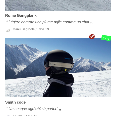
Rome
Gangplank
Légère comme une plume agile comme un chat
Manu Degroote,
1 févr. 19
TP
8
/10
Smith
code
Un casque agréable à porter!
Khune,
24 avr. 18