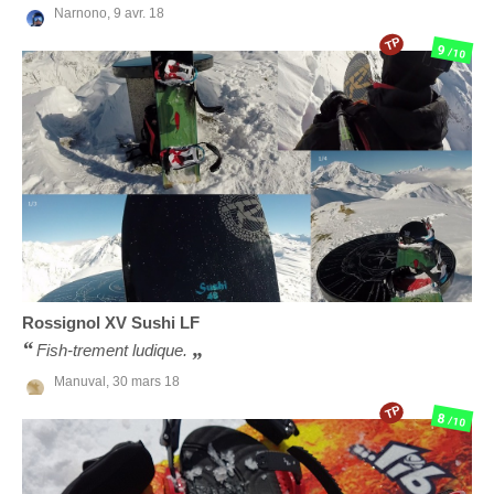
Narnono,
9 avr. 18
TP
9
/10
Rossignol
XV Sushi LF
Fish-trement ludique.
Manuval,
30 mars 18
TP
8
/10