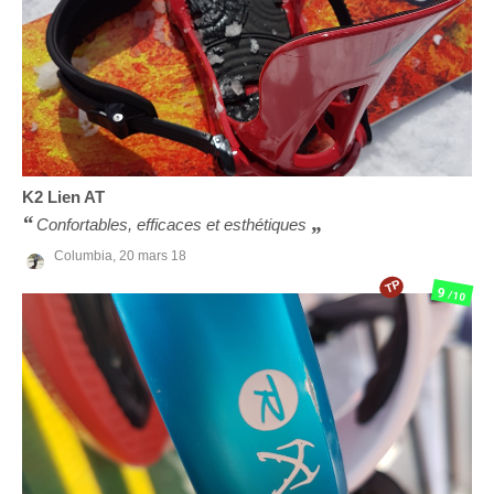
K2
Lien AT
Confortables, efficaces et esthétiques
Columbia,
20 mars 18
TP
9
/10