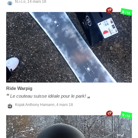
N.i.c.o,
14 mars 18
TP
8
/10
Ride
Warpig
Le couteau suisse idéale pour le park!
Kojak Anthony Hamann,
4 mars 18
TP
9
/10