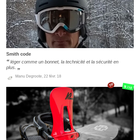
Smith
code
léger comme un bonnet, la technicité et la sécurité en
plus.
Manu Degroote,
22 févr. 18
TP
9
/10