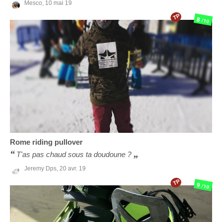
Mesco,
10 mai 19
TP
8
/10
Rome
riding pullover
T'as pas chaud sous ta doudoune ?
Jeremy Dps,
20 avr. 19
TP
9
/10