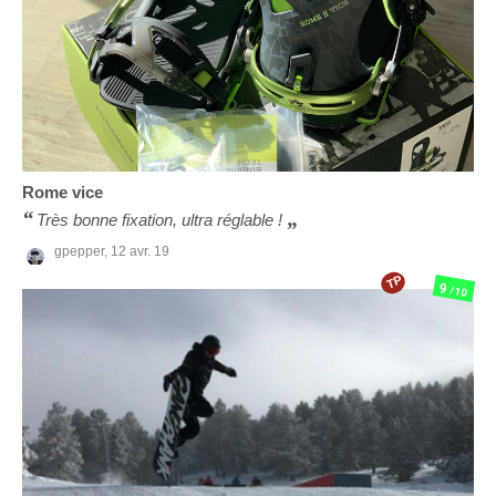
Rome
vice
Très bonne fixation, ultra réglable !
gpepper,
12 avr. 19
TP
9
/10