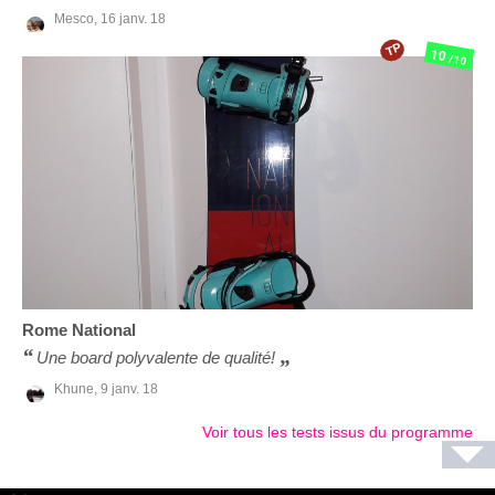
Mesco,
16 janv. 18
TP
10
/10
Rome
National
Une board polyvalente de qualité!
Khune,
9 janv. 18
Voir tous les tests issus du programme