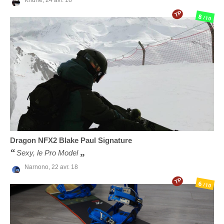
TP
8
/10
Dragon
NFX2 Blake Paul Signature
Sexy, le Pro Model
Narnono,
22 avr. 18
TP
6
/10