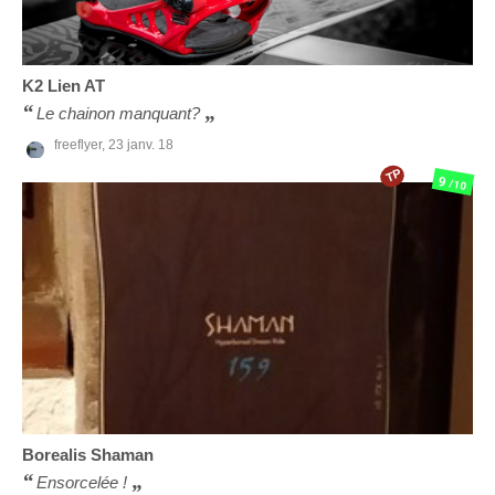
K2
Lien AT
Le chainon manquant?
freeflyer,
23 janv. 18
TP
9
/10
Borealis
Shaman
Ensorcelée !