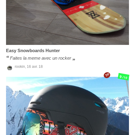
Easy Snowboards
Hunter
Faites la meme avec un rocker
rookin,
16 avr. 18
TP
9
/10