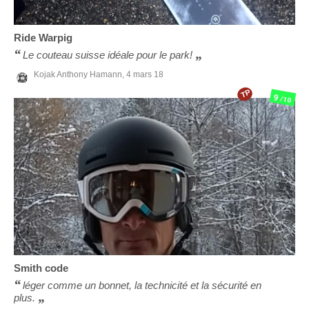
Ride
Warpig
Le couteau suisse idéale pour le park!
Kojak Anthony Hamann,
4 mars 18
TP
9
/10
Smith
code
léger comme un bonnet, la technicité et la sécurité en
plus.