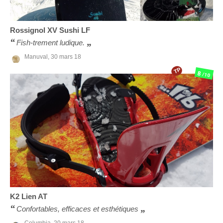
Rossignol
XV Sushi LF
Fish-trement ludique.
Manuval,
30 mars 18
TP
8
/10
K2
Lien AT
Confortables, efficaces et esthétiques
Columbia,
20 mars 18