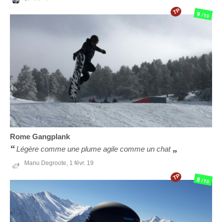
TP
9
/10
Rome
Gangplank
Légère comme une plume agile comme un chat
Manu Degroote,
1 févr. 19
TP
8
/10