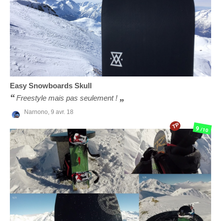
Easy Snowboards
Skull
Freestyle mais pas seulement !
Narnono,
9 avr. 18
TP
9
/10