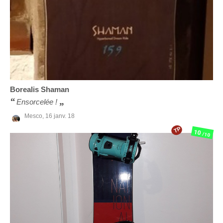
Borealis
Shaman
Ensorcelée !
Mesco,
16 janv. 18
TP
10
/10