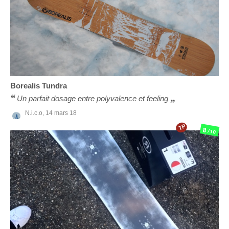
Borealis
Tundra
Un parfait dosage entre polyvalence et feeling
N.i.c.o,
14 mars 18
TP
8
/10