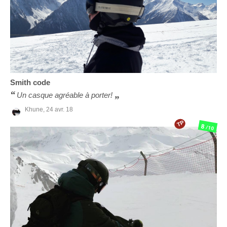
Smith
code
Un casque agréable à porter!
Khune,
24 avr. 18
TP
8
/10