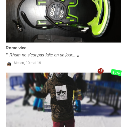
Rome
vice
Rhum ne s'est pas faite en un jour...
Mesco,
10 mai 19
TP
8
/10