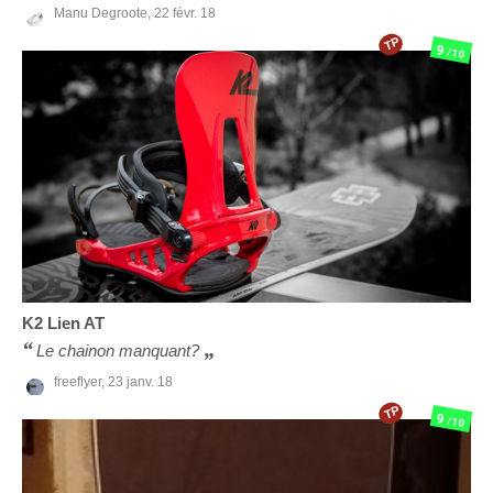
Manu Degroote,
22 févr. 18
TP
9
/10
K2
Lien AT
Le chainon manquant?
freeflyer,
23 janv. 18
TP
9
/10