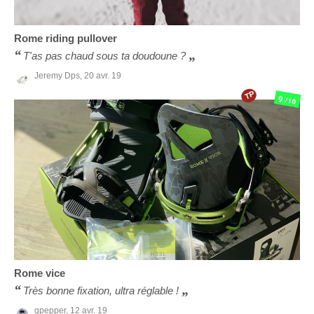
Rome
riding pullover
T'as pas chaud sous ta doudoune ?
Jeremy Dps,
20 avr. 19
TP
9
/10
Rome
vice
Très bonne fixation, ultra réglable !
gpepper,
12 avr. 19