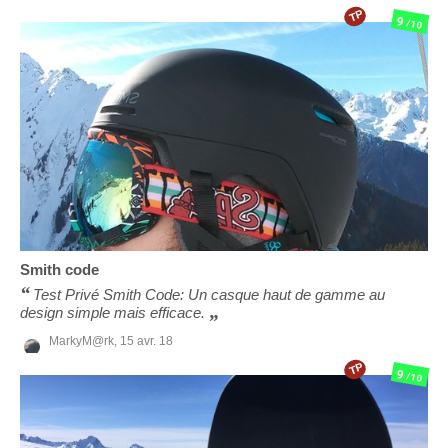
TP
9
/10
Smith
code
Test Privé Smith Code: Un casque haut de gamme au
design simple mais efficace.
MarkyM@rk,
15 avr. 18
TP
9
/10