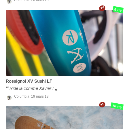
TP
9
/10
Rossignol
XV Sushi LF
Ride la comme Xavier !
Columbia,
19 mars 18
TP
10
/10