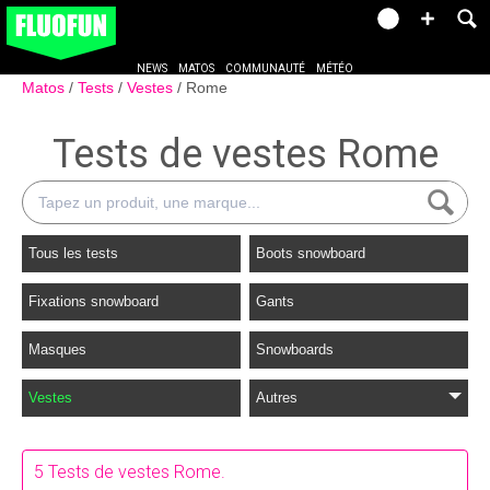
NEWS
MATOS
COMMUNAUTÉ
MÉTÉO
Matos
Tests
Vestes
Rome
Tests de vestes Rome
Tous les tests
Boots snowboard
Fixations snowboard
Gants
Masques
Snowboards
Vestes
Autres
5 Tests de vestes Rome.