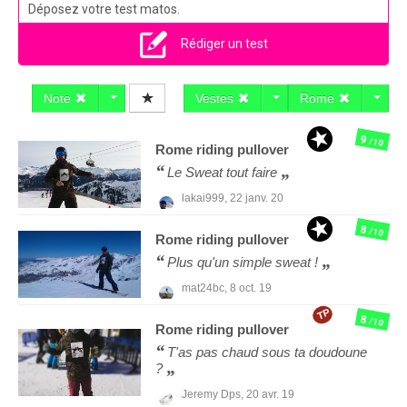
Déposez votre test matos.
Rédiger un test
Note
Vestes
Rome
9
/10
Rome
riding pullover
Le Sweat tout faire
lakai999,
22 janv. 20
8
/10
Rome
riding pullover
Plus qu'un simple sweat !
mat24bc,
8 oct. 19
TP
8
/10
Rome
riding pullover
T'as pas chaud sous ta doudoune
?
Jeremy Dps,
20 avr. 19