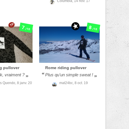
Columbia,
14 nov. 17
TP
7
8
/10
/10
ng pullover
Rome
riding pullover
rk, vraiment ?
Plus qu'un simple sweat !
ns Quendo,
8 janv. 20
mat24bc,
8 oct. 19