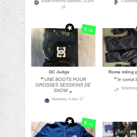
Kojak Anthony Hamann,
23 juin
Columbi
18
9
/10
DC
Judge
Rome
riding 
UNE BOOTS POUR
le sweat b
GROSSES SESSIONS DE
bihjicho
SNOW
Narnono,
4 nov. 17
8
/10