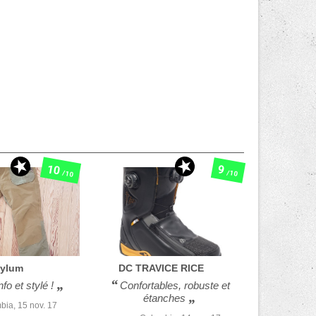
10
9
/10
/10
ylum
DC
TRAVICE RICE
fo et stylé !
Confortables, robuste et
étanches
bia,
15 nov. 17