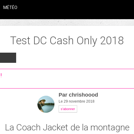
MÉTÉO
Test
DC Cash Only
2018
!
Par
chrishoood
Le 29 novembre 2018
s'abonner
La Coach Jacket de la montagne