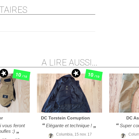
AIRES
A LIRE AUSSI...
10
10
/10
/10
er
DC
Torstein Corruption
DC
As
i vous feront
Elégante et technique !
Super con
ufles :)
Columbia,
15 nov. 17
Colum