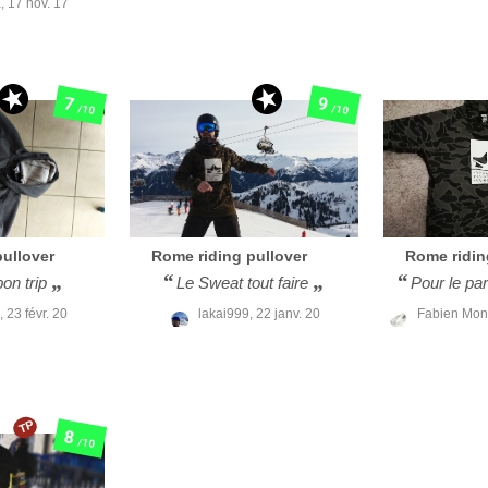
a,
17 nov. 17
7
9
/10
/10
pullover
Rome
riding pullover
Rome
ridi
on trip
Le Sweat tout faire
Pour le pa
u,
23 févr. 20
lakai999,
22 janv. 20
Fabien Mo
TP
8
/10