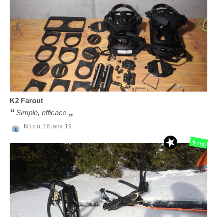
K2
Farout
Simple, efficace
N.i.c.o,
16 janv. 19
9
/10