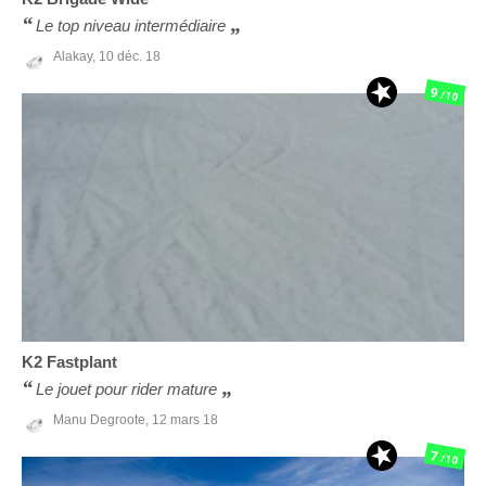
Le top niveau intermédiaire
Alakay,
10 déc. 18
9
/10
K2
Fastplant
Le jouet pour rider mature
Manu Degroote,
12 mars 18
7
/10