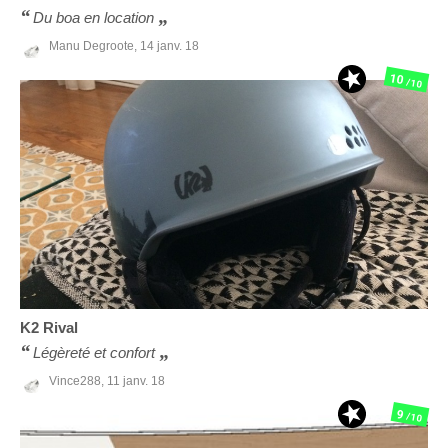
Du boa en location
Manu Degroote,
14 janv. 18
10
/10
K2
Rival
Légèreté et confort
Vince288,
11 janv. 18
9
/10