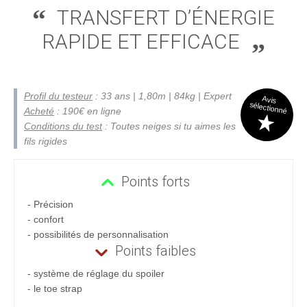
TRANSFERT D’ÉNERGIE
RAPIDE ET EFFICACE
Profil du testeur
: 33 ans | 1,80m | 84kg | Expert
Avis
sélectionné
Acheté
: 190€ en ligne
Conditions du test
: Toutes neiges si tu aimes les
fils rigides
Points forts
- Précision
- confort
- possibilités de personnalisation
Points faibles
- système de réglage du spoiler
- le toe strap