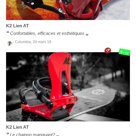
K2
Lien AT
Confortables, efficaces et esthétiques
Columbia,
20 mars 18
TP
9
/10
K2
Lien AT
Le chainon manquant?