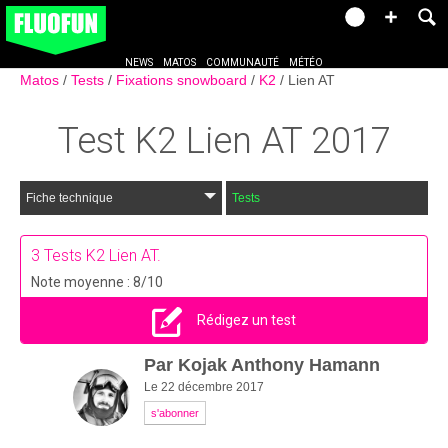
NEWS
MATOS
COMMUNAUTÉ
MÉTÉO
Matos
Tests
Fixations snowboard
K2
Lien AT
Test
K2 Lien AT
2017
Fiche technique
Tests
3
Tests K2 Lien AT.
Note moyenne : 8/10
Rédigez un test
Par
Kojak Anthony Hamann
Le 22 décembre 2017
s'abonner