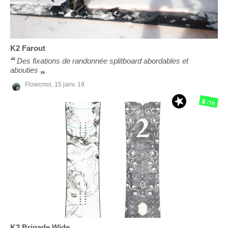
K2
Farout
Des fixations de randonnée splitboard abordables et
abouties
Flowcmoi,
15 janv. 19
8
/10
K2
Brigade Wide