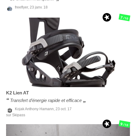
freeflyer,
23 janv. 18
7
/10
K2
Lien AT
Transfert d’énergie rapide et efficace
Kojak Anthony Hamann,
23 oct. 17
sur Skipass
9
/10