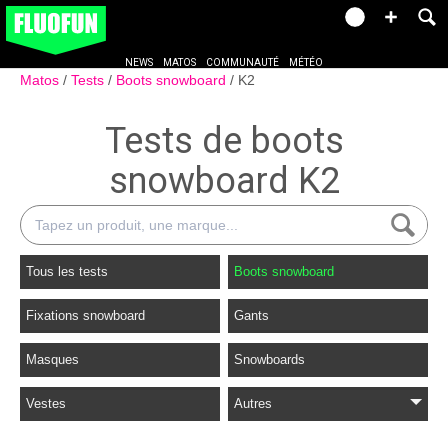
NEWS
MATOS
COMMUNAUTÉ
MÉTÉO
Matos
Tests
Boots snowboard
K2
Tests de boots
snowboard K2
Tous les tests
Boots snowboard
Fixations snowboard
Gants
Masques
Snowboards
Vestes
Autres