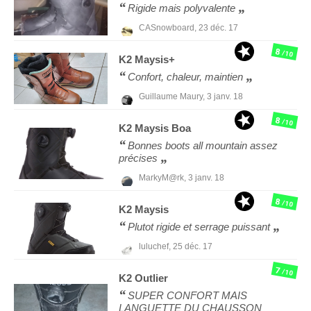
Rigide mais polyvalente
CASnowboard,
23 déc. 17
8
/10
K2
Maysis+
Confort, chaleur, maintien
Guillaume Maury,
3 janv. 18
8
/10
K2
Maysis Boa
Bonnes boots all mountain assez
précises
MarkyM@rk,
3 janv. 18
8
/10
K2
Maysis
Plutot rigide et serrage puissant
luluchef,
25 déc. 17
7
/10
K2
Outlier
SUPER CONFORT MAIS
LANGUETTE DU CHAUSSON