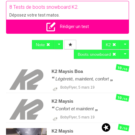
8 Tests de boots snowboard K2.
Déposez votre test matos.
Rédiger un test
Note
K2
Boots snowboard
10
/10
K2
Maysis Boa
Légèreté, maintient, confort
BobyFlyer,
5 mars 19
10
/10
K2
Maysis
Confort et maintient
BobyFlyer,
5 mars 19
9
/10
K2
Maysis