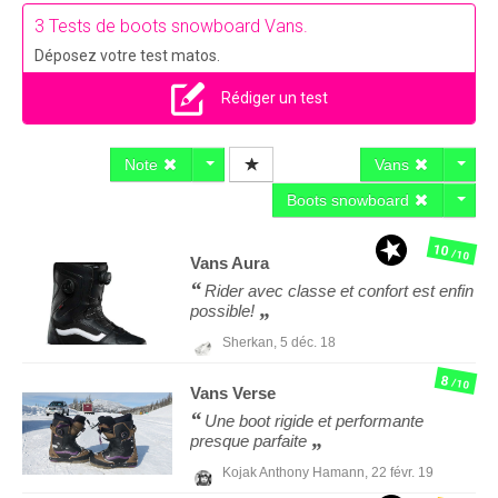
3 Tests de boots snowboard Vans.
Déposez votre test matos.
Rédiger un test
Note
Vans
Boots snowboard
10
/10
Vans
Aura
Rider avec classe et confort est enfin
possible!
Sherkan,
5 déc. 18
8
/10
Vans
Verse
Une boot rigide et performante
presque parfaite
Kojak Anthony Hamann,
22 févr. 19