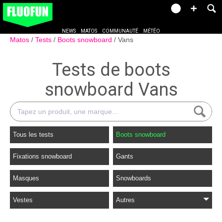
NEWS
MATOS
COMMUNAUTÉ
MÉTÉO
Matos
Tests
Boots snowboard
Vans
Tests de boots
snowboard Vans
Tous les tests
Boots snowboard
Fixations snowboard
Gants
Masques
Snowboards
Vestes
Autres