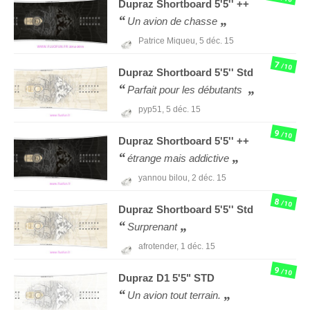
Dupraz
Shortboard 5'5'' ++
Un avion de chasse
Patrice Miqueu,
5 déc. 15
7
/10
Dupraz
Shortboard 5'5'' Std
Parfait pour les débutants
pyp51,
5 déc. 15
9
/10
Dupraz
Shortboard 5'5'' ++
étrange mais addictive
yannou bilou,
2 déc. 15
8
/10
Dupraz
Shortboard 5'5'' Std
Surprenant
afrotender,
1 déc. 15
9
/10
Dupraz
D1 5'5" STD
Un avion tout terrain.