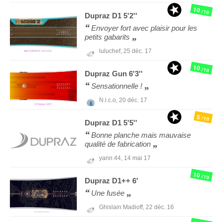
10
/10
Dupraz
D1 5'2''
Envoyer fort avec plaisir pour les
petits gabarits
luluchef,
25 déc. 17
10
/10
Dupraz
Gun 6'3''
Sensationnelle !
N.i.c.o,
20 déc. 17
5
/10
Dupraz
D1 5'5''
Bonne planche mais mauvaise
qualité de fabrication
yann.44,
14 mai 17
10
/10
Dupraz
D1++ 6'
Une fusée
Ghislain Madioff,
22 déc. 16