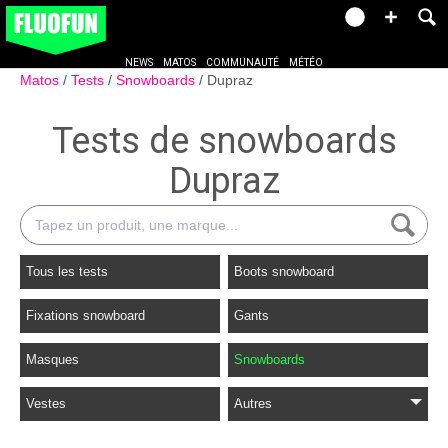
NEWS
MATOS
COMMUNAUTÉ
MÉTÉO
Matos
Tests
Snowboards
Dupraz
Tests de snowboards
Dupraz
Tous les tests
Boots snowboard
Fixations snowboard
Gants
Masques
Snowboards
Vestes
Autres