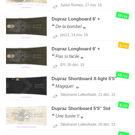
Julien Romeo,
27 nov. 16
10
/10
Dupraz
Longboard 6' +
De la bombe!
jds13,
14 nov. 16
5
/10
Dupraz
Longboard 6' +
Pas si facile
E!!!,
30 déc. 15
10
/10
Dupraz
Shortboard X-light 5'5''
Magique!
Stéphanie Lafeuillade,
21 déc. 15
8
/10
Dupraz
Shortboard 5'5'' Std
Une fusée !!
Stéphanie Lafeuillade,
20 déc. 15
9