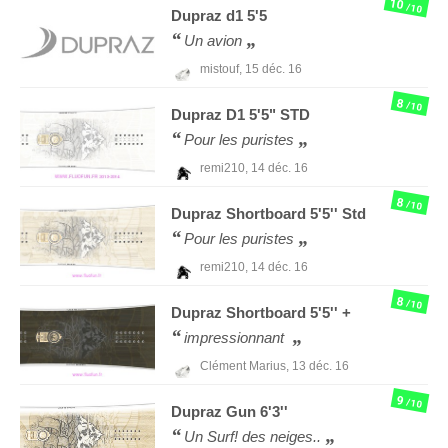
10
/10
Dupraz
d1 5'5
Un avion
mistouf,
15 déc. 16
8
/10
Dupraz
D1 5'5" STD
Pour les puristes
remi210,
14 déc. 16
8
/10
Dupraz
Shortboard 5'5'' Std
Pour les puristes
remi210,
14 déc. 16
8
/10
Dupraz
Shortboard 5'5'' +
impressionnant
Clément Marius,
13 déc. 16
9
/10
Dupraz
Gun 6'3''
Un Surf! des neiges..