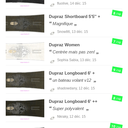
fluolive,
14 déc. 15
8
/10
Dupraz
Shortboard 5'5'' +
Magnifique
Snow86,
13 déc. 15
7
/10
Dupraz
Women
Centrée mais pas zen!
Sophia Sabia,
13 déc. 15
9
/10
Dupraz
Longboard 6' +
un bateau volant v12
shadowdany,
12 déc. 15
8
/10
Dupraz
Longboard 6' ++
Super polyvalent
Nkraky,
12 déc. 15
10
/10