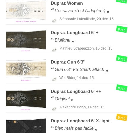
/10
Dupraz
Women
L'essayer c'est l'adopter :)
Stéphanie Lafeuillade,
20 déc. 15
9
/10
Dupraz
Longboard 6' +
Bluffant!
Mathieu Strappazzon,
15 déc. 15
9
/10
Dupraz
Gun 6'3''
Gun 6'3" VS Shark attack
WildRider,
14 déc. 15
8
/10
Dupraz
Longboard 6' ++
Original
Alexandre Bohly,
14 déc. 15
6
/10
Dupraz
Longboard 6' X-light
Bien mais pas facile