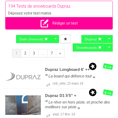
194 Tests de snowboards Dupraz.
Déposez votre test matos.
Rédiger un test
Date (inversé)
Dupraz
Snowboards
1
2
3
...
7
»
9
/10
Dupraz
Longboard 6' ++
La board qui défonce tout
chti_ollie,
22 mars 19
9
/10
Dupraz
D1 5'5'' +
Le rêve en hors piste, et proche des
meilleurs sur piste
eejit,
17 févr. 19