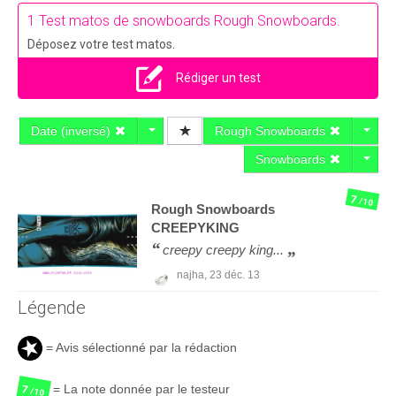
1 Test matos de snowboards Rough Snowboards.
Déposez votre test matos.
Rédiger un test
Date (inversé)
Rough Snowboards
Snowboards
7
/10
Rough Snowboards
CREEPYKING
creepy creepy king...
najha,
23 déc. 13
Légende
= Avis sélectionné par la rédaction
= La note donnée par le testeur
7
/10