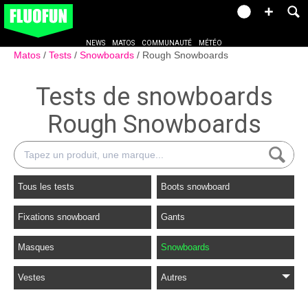
NEWS
MATOS
COMMUNAUTÉ
MÉTÉO
Matos
Tests
Snowboards
Rough Snowboards
Tests de snowboards
Rough Snowboards
Tous les tests
Boots snowboard
Fixations snowboard
Gants
Masques
Snowboards
Vestes
Autres