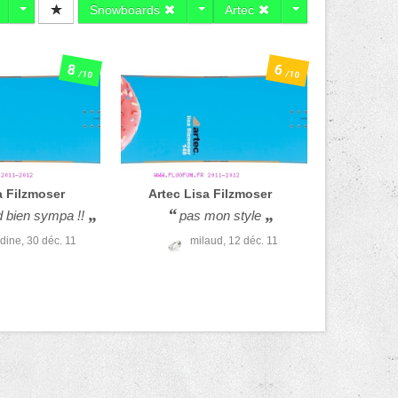
Snowboards
Artec
8
6
/10
/10
a Filzmoser
Artec
Lisa Filzmoser
 bien sympa !!
pas mon style
idine,
30 déc. 11
milaud,
12 déc. 11