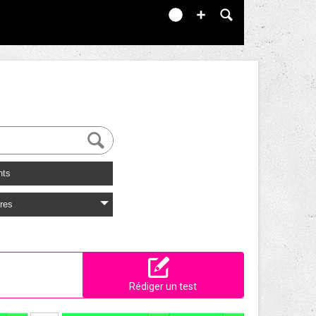
nts
res
Rédiger un test