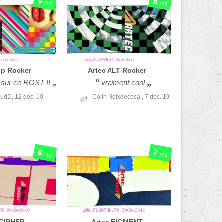
9
8
/10
/10
op Rocker
Artec
ALT Rocker
 sur ce ROST !!
vraiment cool
audD,
12 déc. 10
Colin Noixdecocal,
7 déc. 10
8
7
/10
/10
CIPHER
Artec
FIGMENT