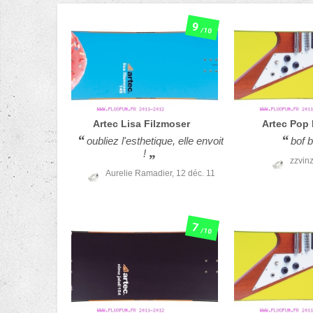
9
/10
Artec
Lisa Filzmoser
Artec
Pop 
oubliez l'esthetique, elle envoit
bof b
!
zzvin
Aurelie Ramadier,
12 déc. 11
7
/10