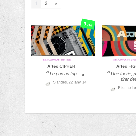
1
2
»
9
/10
Artec
CIPHER
Artec
FI
Le pop au top ..
Une tuerie, p
tirer d
Siandes,
22 janv. 14
Etienne Le