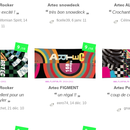
Rocker
Artec
snowdeck
Artec
AL
 excité !
très bon snowdeck
Crochant
fornian Spirit,
14
ficelle39,
6 janv. 11
Célin
. 11
9
9
/10
/10
Rocker
Artec
FIGMENT
Artec
P
llent pour un
un régal !!
coup de c
yler
eero74,
14 déc. 10
chet,
21 déc. 10
gna