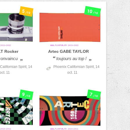
10
5
/10
/10
T Rocker
Artec
GABE TAYLOR
convaincu
toujours au top !
Californian Spirit,
14
Phoenix Californian Spirit,
14
oct. 11
oct. 11
9
7
/10
/10