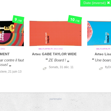
Date (inversé)
10
9
/10
/10
GMENT
Artec
GABE TAYLOR WIDE
Artec
Lis
ar contre il faut
ZE Board !
Une board
essus!
Sonats,
31 déc. 11
flyD
clere,
21 juin 13