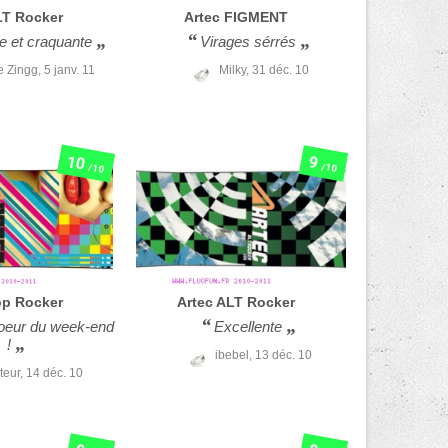
T Rocker
Artec
FIGMENT
e et craquante
Virages sérrés
e Zingg,
5 janv. 11
Milky,
31 déc. 10
10
9
/10
/10
op Rocker
Artec
ALT Rocker
oeur du week-end
Excellente
!
ibebel,
13 déc. 10
teur,
14 déc. 10