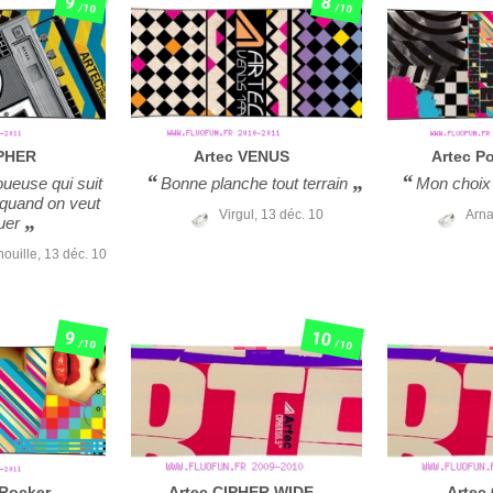
9
8
/10
/10
PHER
Artec
VENUS
Artec
P
ueuse qui suit
Bonne planche tout terrain
Mon choix
uand on veut
Virgul,
13 déc. 10
Arn
uer
nouille,
13 déc. 10
10
9
/10
/10
Rocker
Artec
CIPHER WIDE
Artec