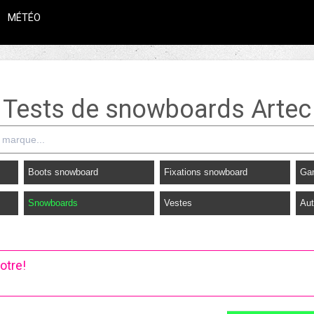
MÉTÉO
Tests de snowboards Artec
Boots snowboard
Fixations snowboard
Ga
Snowboards
Vestes
Aut
otre!