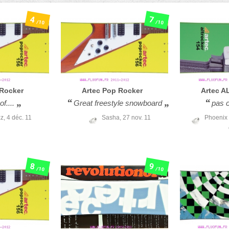
4
7
/10
/10
Rocker
Artec
Pop Rocker
Artec
AL
of....
Great freestyle snowboard
pas 
zz,
4 déc. 11
Sasha,
27 nov. 11
Phoenix 
8
9
/10
/10