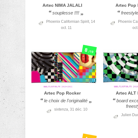
Artec
NIMA JALALI
Artec
Pop 
souplesse !!!!
freestyle
Phoenix Californian Spirit,
14
Phoenix Cali
oct. 11
oct
8
/10
Artec
Pop Rocker
Artec
ALT 
le choix de l'originalité
board exce
freest
sixtenza,
31 déc. 10
Julien Du