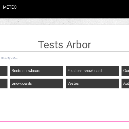
MÉTÉO
Tests Arbor
Boots snowboard
Fixations snowboard
Ga
Snowboards
Vestes
Aut