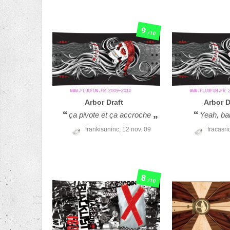
9
/10
Arbor
Draft
Arbor
D
ça pivote et ça accroche
Yeah, ba
frankisuninc,
12 nov. 09
fracasri
8
/10