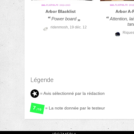
Arbor
Blacklist
Arbor
A-
Power board
Attention, l
tan
ridenmosh,
19 déc. 12
Riques
Légende
= Avis sélectionné par la rédaction
7
= La note donnée par le testeur
/10