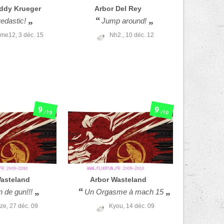
ddy Krueger
Arbor
Del Rey
edastic!
Jump around!
ume12,
3 déc. 15
Nh2.,
10 déc. 12
9
9
/10
/10
asteland
Arbor
Wasteland
n de gun!!!
Un Orgasme à mach 15
ze,
27 déc. 09
Kyou,
14 déc. 09