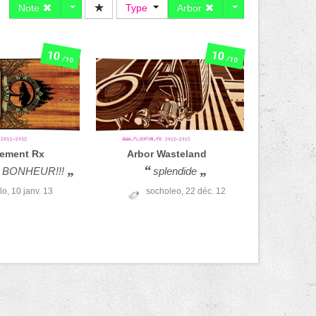
Note
Type
Arbor
10
10
/10
/10
lement Rx
Arbor
Wasteland
 BONHEUR!!!
splendide
ilo,
10 janv. 13
socholeo,
22 déc. 12