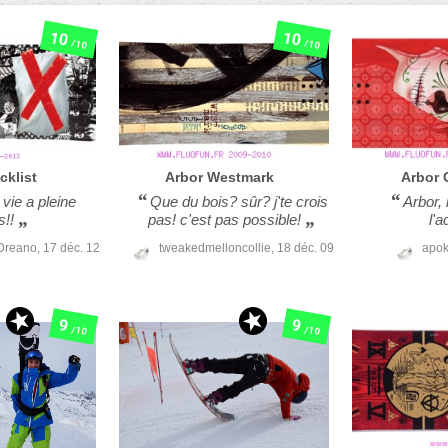
10
10
/10
/10
cklist
Arbor
Westmark
Arbor
 vie a pleine
Que du bois? sûr? j'te crois
Arbor, 
s!!
pas! c'est pas possible!
l'a
 Dreano,
17 déc. 12
tweakedmelloncollie,
18 déc. 09
apok
9
9
/10
/10