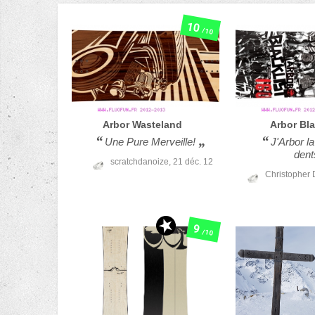
10
/10
Arbor
Wasteland
Arbor
Bla
Une Pure Merveille!
J'Arbor la
dent
scratchdanoize,
21 déc. 12
Christopher
9
/10