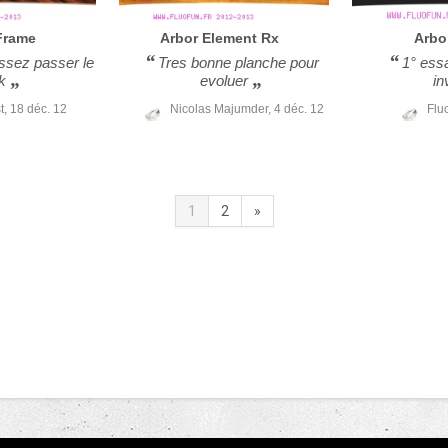
Frame
Arbor
Element Rx
Arbo
aissez passer le
Tres bonne planche pour
1° ess
k
evoluer
in
t,
18 déc. 12
Nicolas Majumder,
4 déc. 12
Flu
1
2
»