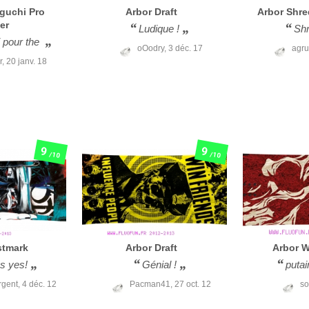
Iguchi Pro
Arbor
Draft
Arbor
Shre
er
Ludique !
Shr
i pour the
oOodry,
3 déc. 17
agr
r,
20 janv. 18
9
9
/10
/10
tmark
Arbor
Draft
Arbor
W
s yes!
Génial !
putai
rgent,
4 déc. 12
Pacman41,
27 oct. 12
so