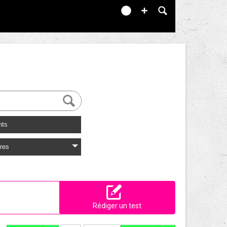
nts
res
Rédiger un test