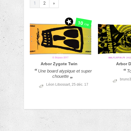
1
2
»
10
/10
Arbor
Zygote Twin
Arbor
D
Une board atypique et super
T
chouette
bruno
Léon Libossart,
25 déc. 17