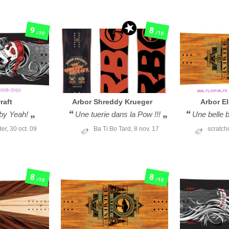
9
8
/10
/10
raft
Arbor
Shreddy Krueger
Arbor
E
by Yeah!
Une tuerie dans la Pow !!!
Une belle b
der,
30 oct. 09
Ba Ti Bo Tard,
8 nov. 17
scratch
8
8
/10
/10