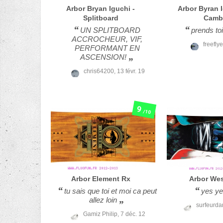
Arbor
Bryan Iguchi -
Arbor
Byran 
Splitboard
Camb
UN SPLITBOARD
prends to
ACCROCHEUR, VIF,
freeflye
PERFORMANT EN
ASCENSION!
chris64200,
13 févr. 19
9
/10
Arbor
Element Rx
Arbor
Wes
tu sais que toi et moi ca peut
yes ye
allez loin
surfeurda
Gamiz Philip,
7 déc. 12