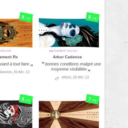
8
8
/10
/10
lement Rx
Arbor
Cadence
oard à tout faire
bonnes conditions malgré une
moyenne visibilitée
danoize,
20 déc. 12
eliouz,
20 déc. 12
8
7
/10
/10