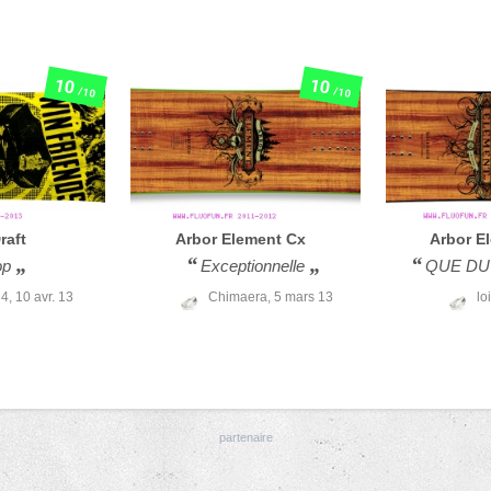
10
10
/10
/10
raft
Arbor
Element Cx
Arbor
E
op
Exceptionnelle
QUE DU
34,
10 avr. 13
Chimaera,
5 mars 13
lo