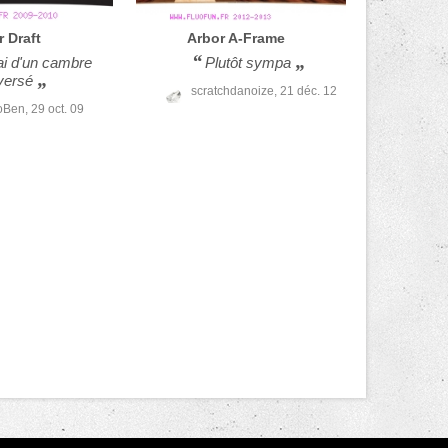
r
Draft
Arbor
A-Frame
ai d'un cambre
Plutôt sympa
versé
scratchdanoize,
21 déc. 12
oBen,
29 oct. 09