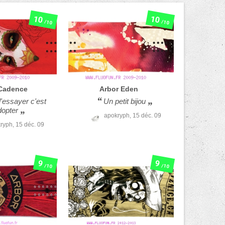
10
10
/10
/10
Cadence
Arbor
Eden
l'essayer c'est
Un petit bijou
dopter
apokryph,
15 déc. 09
ryph,
15 déc. 09
9
9
/10
/10