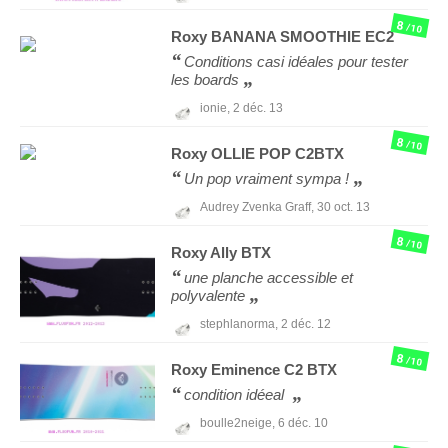
8
/10
Roxy
BANANA SMOOTHIE EC2
Conditions casi idéales pour tester
les boards
ionie,
2 déc. 13
8
/10
Roxy
OLLIE POP C2BTX
Un pop vraiment sympa !
Audrey Zvenka Graff,
30 oct. 13
8
/10
Roxy
Ally BTX
une planche accessible et
polyvalente
stephlanorma,
2 déc. 12
8
/10
Roxy
Eminence C2 BTX
condition idéeal
boulle2neige,
6 déc. 10