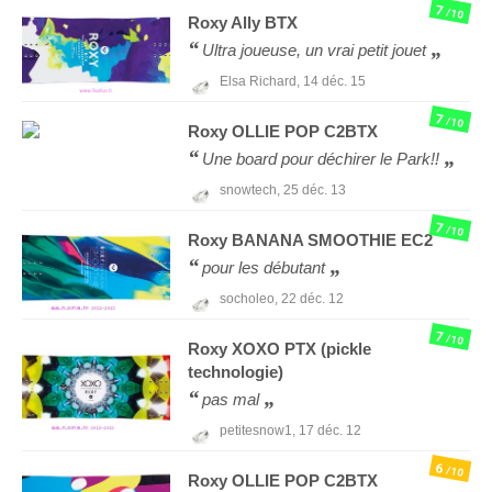
7
/10
Roxy
Ally BTX
Ultra joueuse, un vrai petit jouet
Elsa Richard,
14 déc. 15
7
/10
Roxy
OLLIE POP C2BTX
Une board pour déchirer le Park!!
snowtech,
25 déc. 13
7
/10
Roxy
BANANA SMOOTHIE EC2
pour les débutant
socholeo,
22 déc. 12
7
/10
Roxy
XOXO PTX (pickle
technologie)
pas mal
petitesnow1,
17 déc. 12
6
/10
Roxy
OLLIE POP C2BTX