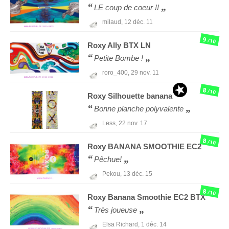
LE coup de coeur !!
milaud,
12 déc. 11
9
/10
Roxy
Ally BTX LN
Petite Bombe !
roro_400,
29 nov. 11
8
/10
Roxy
Silhouette banana
Bonne planche polyvalente
Less,
22 nov. 17
8
/10
Roxy
BANANA SMOOTHIE EC2
Pêchue!
Pekou,
13 déc. 15
8
/10
Roxy
Banana Smoothie EC2 BTX
Très joueuse
Elsa Richard,
1 déc. 14