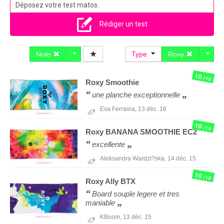
Déposez votre test matos.
Rédiger un test
Note
Type
Roxy
10
/10
Roxy
Smoothie
une planche exceptionnelle
Eva Ferraina,
13 déc. 16
10
/10
Roxy
BANANA SMOOTHIE EC2
excellente
Aleksandra Wardzi?ska,
14 déc. 15
10
/10
Roxy
Ally BTX
Board souple legere et tres
maniable
KBoom,
13 déc. 15