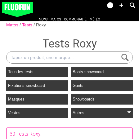
NEWS
MATOS
COMMUNAUTÉ
MÉTÉO
Matos
Tests
Roxy
Tests Roxy
Tous les tests
Boots snowboard
Fixations snowboard
Gants
Masques
Snowboards
Vestes
Autres
30 Tests Roxy.