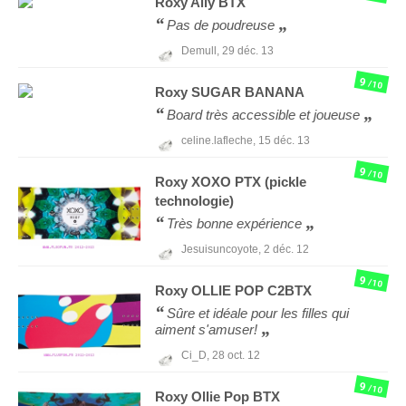
Roxy
Ally BTX
Pas de poudreuse
Demull,
29 déc. 13
9
/10
Roxy
SUGAR BANANA
Board très accessible et joueuse
celine.lafleche,
15 déc. 13
9
/10
Roxy
XOXO PTX (pickle
technologie)
Très bonne expérience
Jesuisuncoyote,
2 déc. 12
9
/10
Roxy
OLLIE POP C2BTX
Sûre et idéale pour les filles qui
aiment s'amuser!
Ci_D,
28 oct. 12
9
/10
Roxy
Ollie Pop BTX