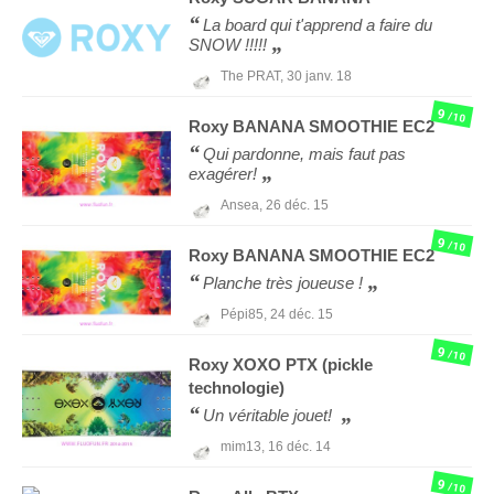
La board qui t'apprend a faire du
SNOW !!!!!
The PRAT,
30 janv. 18
9
/10
Roxy
BANANA SMOOTHIE EC2
Qui pardonne, mais faut pas
exagérer!
Ansea,
26 déc. 15
9
/10
Roxy
BANANA SMOOTHIE EC2
Planche très joueuse !
Pépi85,
24 déc. 15
9
/10
Roxy
XOXO PTX (pickle
technologie)
Un véritable jouet!
mim13,
16 déc. 14
9
/10