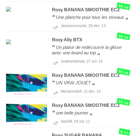
10
/10
Roxy
BANANA SMOOTHIE EC2
Une planche pour tous les niveaux
Jesuisuncoyote,
29 déc. 13
10
/10
Roxy
Ally BTX
Un plaisir de redécouvrir la glisse
avec une board au top
Justinemehats,
27 oct. 13
10
/10
Roxy
BANANA SMOOTHIE EC2
UN VRAI JOUET
Marianovitch,
11 déc. 12
10
/10
Roxy
BANANA SMOOTHIE EC2
une belle journer
dark38,
29 oct. 12
9
/10
Roxy
SUGAR BANANA