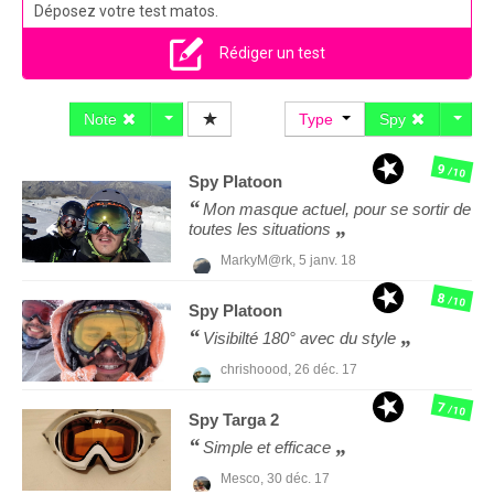
Déposez votre test matos.
Rédiger un test
Note
Type
Spy
9
/10
Spy
Platoon
Mon masque actuel, pour se sortir de
toutes les situations
MarkyM@rk,
5 janv. 18
8
/10
Spy
Platoon
Visibilté 180° avec du style
chrishoood,
26 déc. 17
7
/10
Spy
Targa 2
Simple et efficace
Mesco,
30 déc. 17