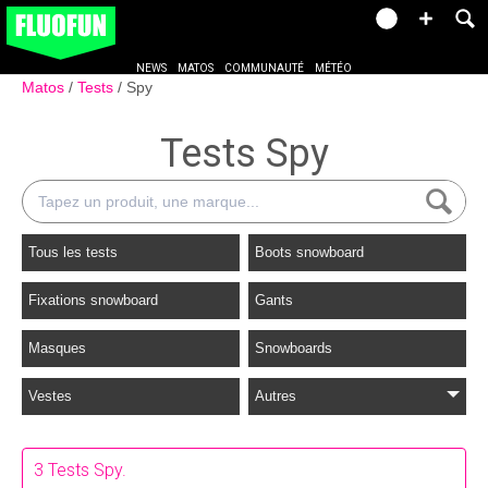
NEWS
MATOS
COMMUNAUTÉ
MÉTÉO
Matos
Tests
Spy
Tests Spy
Tous les tests
Boots snowboard
Fixations snowboard
Gants
Masques
Snowboards
Vestes
Autres
3 Tests Spy.