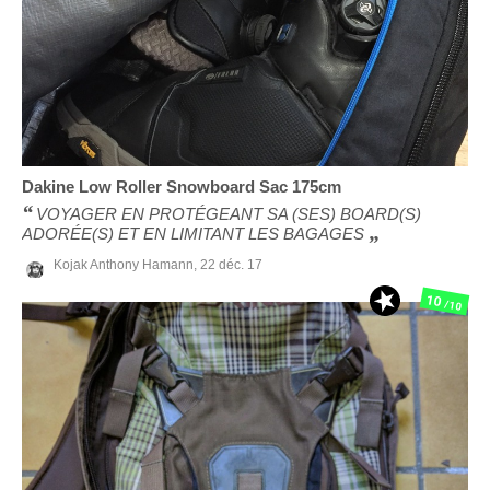
Dakine
Low Roller Snowboard Sac 175cm
VOYAGER EN PROTÉGEANT SA (SES) BOARD(S)
ADORÉE(S) ET EN LIMITANT LES BAGAGES
Kojak Anthony Hamann,
22 déc. 17
10
/10