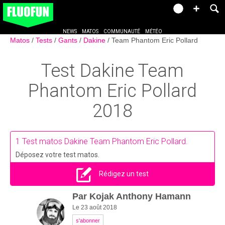
NEWS
MATOS
COMMUNAUTÉ
MÉTÉO
Matos
Tests
Gants
Dakine
Team Phantom Eric Pollard
Test
Dakine Team
Phantom Eric Pollard
2018
1
Test matos Dakine Team Phantom Eric Pollard.
Déposez votre test matos.
Rédigez un test
Par
Kojak Anthony Hamann
Le 23 août 2018
s'abonner