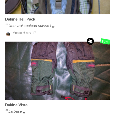
Dakine
Heli Pack
Une vrai couteau suisse !
Mesco,
6 nov. 17
8
/10
Dakine
Vista
La base