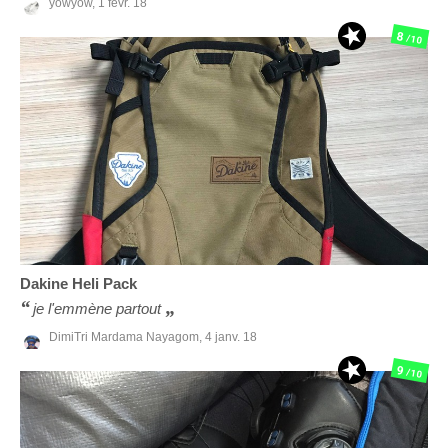
yowyow,
1 févr. 18
8
/10
Dakine
Heli Pack
je l'emmène partout
DimiTri Mardama Nayagom,
4 janv. 18
9
/10