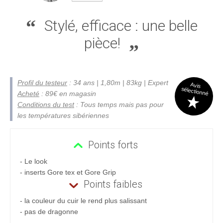
Stylé, efficace : une belle
pièce!
Profil du testeur
: 34 ans | 1,80m | 83kg | Expert
Avis
sélectionné
Acheté
: 89€ en magasin
Conditions du test
: Tous temps mais pas pour
les températures sibériennes
Points forts
- Le look
- inserts Gore tex et Gore Grip
Points faibles
- la couleur du cuir le rend plus salissant
- pas de dragonne