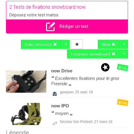
2 Tests de fixations snowboard now.
Déposez votre test matos.
Rédiger un test
Date (inversé)
Now
Fixations snowboard
8
/10
now
Drive
Excellentes fixations pour le gros
Freeride
gpepper,
25 sept. 18
4
/10
now
IPO
moyen
Nicolas Von Pretzell,
27 mars 18
Légende