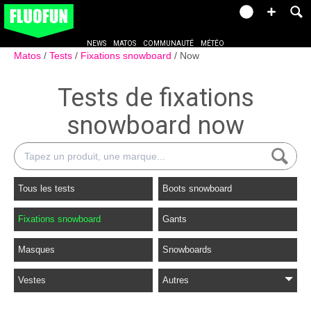
NEWS
MATOS
COMMUNAUTÉ
MÉTÉO
Matos
Tests
Fixations snowboard
Now
Tests de fixations
snowboard now
Tous les tests
Boots snowboard
Fixations snowboard
Gants
Masques
Snowboards
Vestes
Autres