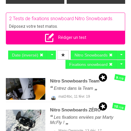
2 Tests de fixations snowboard Nitro Snowboards.
Déposez votre test matos.
Rédiger un test
Date (inversé)
Nitro Snowboards
Fixations snowboard
9
/10
Nitro Snowboards
Team
Entrez dans la Team
mat24bc,
11 févr. 19
10
/10
Nitro Snowboards
ZÉRO
Les fixations enviées par Marty
McFly !
Manu Degroote,
13 déc. 17