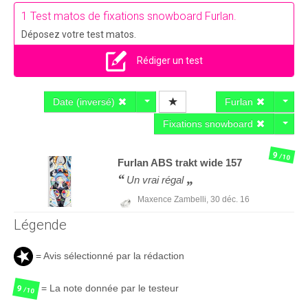
1 Test matos de fixations snowboard Furlan.
Déposez votre test matos.
Rédiger un test
Date (inversé)
Furlan
Fixations snowboard
9
/10
Furlan
ABS trakt wide 157
Un vrai régal
Maxence Zambelli,
30 déc. 16
Légende
= Avis sélectionné par la rédaction
= La note donnée par le testeur
9
/10