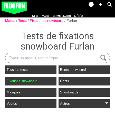
NEWS
MATOS
COMMUNAUTÉ
MÉTÉO
Matos
Tests
Fixations snowboard
Furlan
Tests de fixations
snowboard Furlan
Tous les tests
Boots snowboard
Fixations snowboard
Gants
Masques
Snowboards
Vestes
Autres