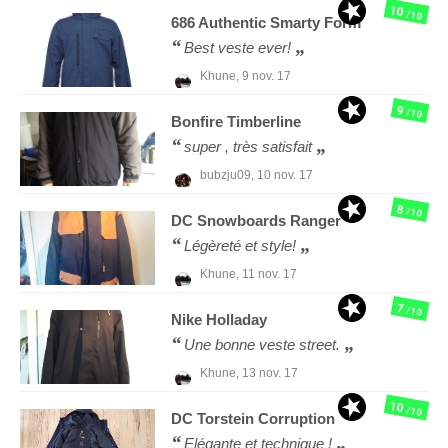
10
/10
686
Authentic Smarty Form
Best veste ever!
Khune,
9 nov. 17
9
/10
Bonfire
Timberline
super , très satisfait
bubzju09,
10 nov. 17
8
/10
DC Snowboards
Ranger
Légèreté et style!
Khune,
11 nov. 17
7
/10
Nike
Holladay
Une bonne veste street.
Khune,
13 nov. 17
10
/10
DC
Torstein Corruption
Elégante et technique !