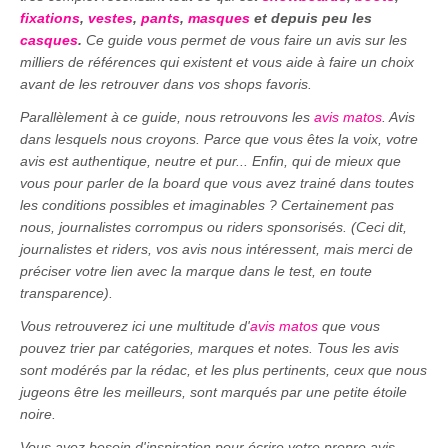
fixations
,
vestes
,
pants
,
masques
et depuis peu les
casques
.
Ce guide vous permet de vous faire un avis sur les
milliers de références qui existent et vous aide à faire un choix
avant de les retrouver dans vos shops favoris.
Parallèlement à ce guide, nous retrouvons les
avis matos
. Avis
dans lesquels nous croyons. Parce que vous êtes la voix, votre
avis est authentique, neutre et pur... Enfin, qui de mieux que
vous pour parler de la board que vous avez trainé dans toutes
les conditions possibles et imaginables ? Certainement pas
nous, journalistes corrompus ou riders sponsorisés. (Ceci dit,
journalistes et riders, vos avis nous intéressent, mais merci de
préciser votre lien avec la marque dans le test, en toute
transparence).
Vous retrouverez ici une multitude d'
avis matos
que vous
pouvez trier par catégories, marques et notes. Tous les avis
sont modérés par la rédac, et les plus pertinents, ceux que nous
jugeons être les meilleurs, sont marqués par une petite étoile
noire.
Vous avez besoin d'inspiration pour écrire votre propre avis