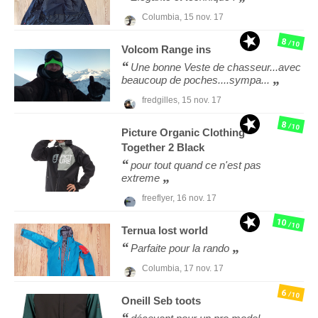
Columbia,
15 nov. 17
8
/10
Volcom
Range ins
Une bonne Veste de chasseur...avec
beaucoup de poches....sympa...
fredgilles,
15 nov. 17
8
/10
Picture Organic Clothing
Together 2 Black
pour tout quand ce n'est pas
extreme
freeflyer,
16 nov. 17
10
/10
Ternua
lost world
Parfaite pour la rando
Columbia,
17 nov. 17
6
/10
Oneill
Seb toots