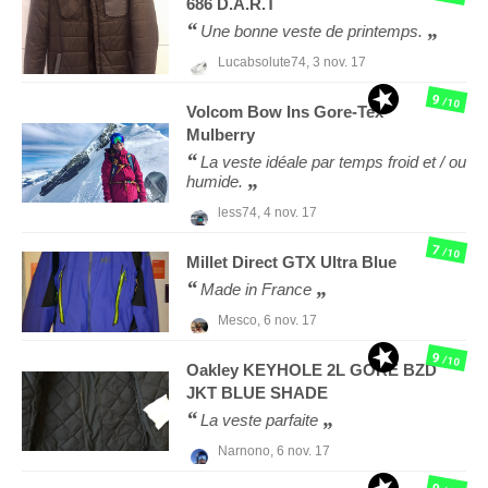
686
D.A.R.T
Une bonne veste de printemps.
Lucabsolute74,
3 nov. 17
9
/10
Volcom
Bow Ins Gore-Tex
Mulberry
La veste idéale par temps froid et / ou
humide.
less74,
4 nov. 17
7
/10
Millet
Direct GTX Ultra Blue
Made in France
Mesco,
6 nov. 17
9
/10
Oakley
KEYHOLE 2L GORE BZD
JKT BLUE SHADE
La veste parfaite
Narnono,
6 nov. 17