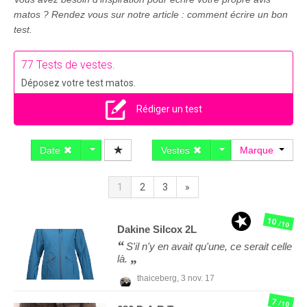
matos ? Rendez vous sur notre article : comment écrire un bon
test.
77 Tests de vestes.
Déposez votre test matos.
Rédiger un test
Date
Vestes
Marque
1
2
3
»
10
/10
Dakine
Silcox 2L
S'il n'y en avait qu'une, ce serait celle
là.
thaiceberg,
3 nov. 17
7
/10