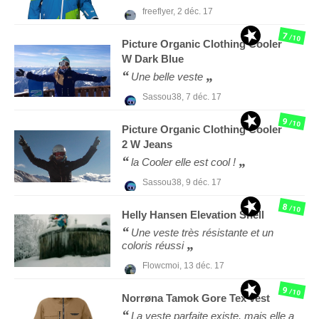
freeflyer,
2 déc. 17
7
/10
Picture Organic Clothing
Cooler
W Dark Blue
Une belle veste
Sassou38,
7 déc. 17
9
/10
Picture Organic Clothing
Cooler
2 W Jeans
la Cooler elle est cool !
Sassou38,
9 déc. 17
8
/10
Helly Hansen
Elevation Shell
Une veste très résistante et un
coloris réussi
Flowcmoi,
13 déc. 17
9
/10
Norrøna
Tamok Gore Tex vest
La veste parfaite existe, mais elle a