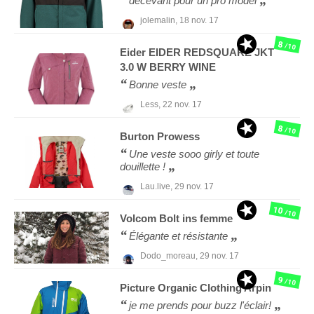
décevant pour un pro model
jolemalin,
18 nov. 17
8
/10
Eider
EIDER REDSQUARE JKT
3.0 W BERRY WINE
Bonne veste
Less,
22 nov. 17
8
/10
Burton
Prowess
Une veste sooo girly et toute
douillette !
Lau.live,
29 nov. 17
10
/10
Volcom
Bolt ins femme
Élégante et résistante
Dodo_moreau,
29 nov. 17
9
/10
Picture Organic Clothing
Arpin
je me prends pour buzz l'éclair!