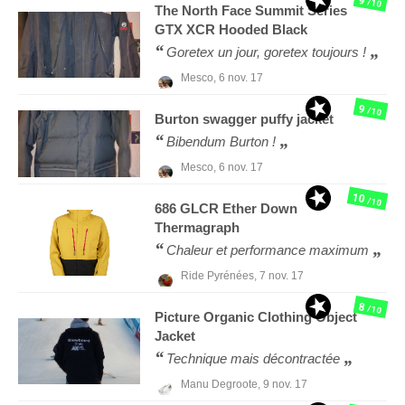
9
/10
The North Face
Summit Series
GTX XCR Hooded Black
Goretex un jour, goretex toujours !
Mesco,
6 nov. 17
9
/10
Burton
swagger puffy jacket
Bibendum Burton !
Mesco,
6 nov. 17
10
/10
686
GLCR Ether Down
Thermagraph
Chaleur et performance maximum
Ride Pyrénées,
7 nov. 17
8
/10
Picture Organic Clothing
Object
Jacket
Technique mais décontractée
Manu Degroote,
9 nov. 17