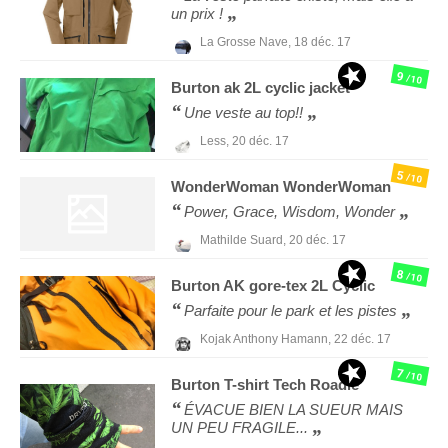
un prix !
La Grosse Nave,
18 déc. 17
9
/10
Burton
ak 2L cyclic jacket
Une veste au top!!
Less,
20 déc. 17
5
/10
WonderWoman
WonderWoman
Power, Grace, Wisdom, Wonder
Mathilde Suard,
20 déc. 17
8
/10
Burton
AK gore-tex 2L Cyclic
Parfaite pour le park et les pistes
Kojak Anthony Hamann,
22 déc. 17
7
/10
Burton
T-shirt Tech Roadie
ÉVACUE BIEN LA SUEUR MAIS
UN PEU FRAGILE...