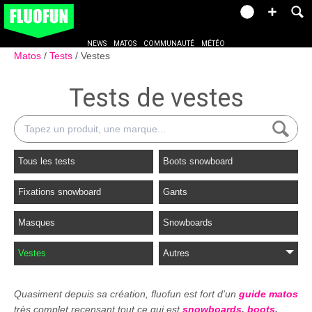
NEWS
MATOS
COMMUNAUTÉ
MÉTÉO
Matos
Tests
Vestes
Tests de vestes
Tous les tests
Boots snowboard
Fixations snowboard
Gants
Masques
Snowboards
Vestes
Autres
Quasiment depuis sa création, fluofun est fort d'un
guide matos
très complet recensant tout ce qui est
snowboards
,
boots
,