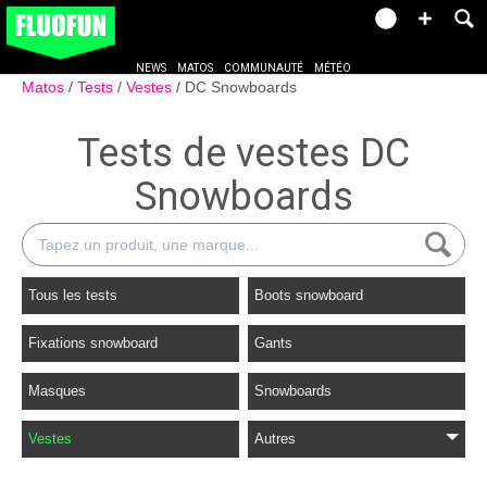
NEWS
MATOS
COMMUNAUTÉ
MÉTÉO
Matos
Tests
Vestes
DC Snowboards
Tests de vestes DC
Snowboards
Tous les tests
Boots snowboard
Fixations snowboard
Gants
Masques
Snowboards
Vestes
Autres