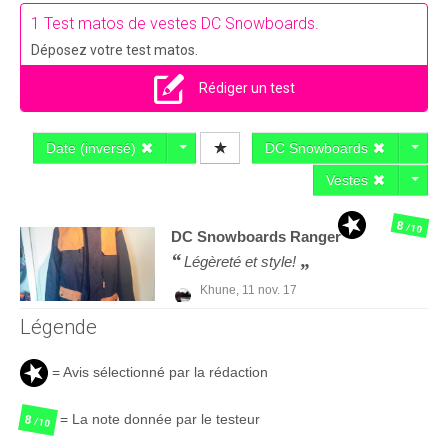
1 Test matos de vestes DC Snowboards.
Déposez votre test matos.
Rédiger un test
Date (inversé)
DC Snowboards
Vestes
8
/10
DC Snowboards
Ranger
Légèreté et style!
Khune,
11 nov. 17
Légende
= Avis sélectionné par la rédaction
= La note donnée par le testeur
8
/10