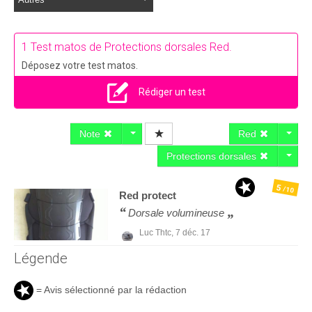
1 Test matos de Protections dorsales Red.
Déposez votre test matos.
Rédiger un test
Note
Red
Protections dorsales
5
/10
Red
protect
Dorsale volumineuse
Luc Thtc,
7 déc. 17
Légende
= Avis sélectionné par la rédaction