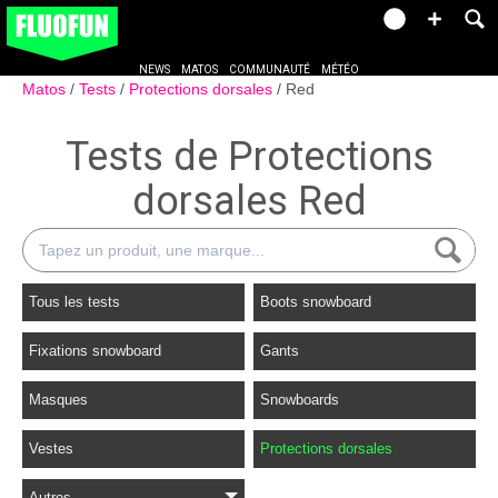
NEWS
MATOS
COMMUNAUTÉ
MÉTÉO
Matos
Tests
Protections dorsales
Red
Tests de Protections
dorsales Red
Tous les tests
Boots snowboard
Fixations snowboard
Gants
Masques
Snowboards
Vestes
Protections dorsales
Autres