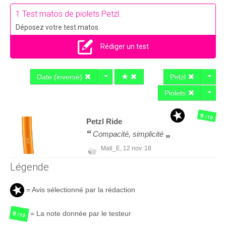
1 Test matos de piolets Petzl.
Déposez votre test matos.
Rédiger un test
Date (inversé)
Petzl
Piolets
9
/10
Petzl
Ride
Compacité, simplicité
Mati_E,
12 nov. 18
Légende
= Avis sélectionné par la rédaction
= La note donnée par le testeur
9
/10