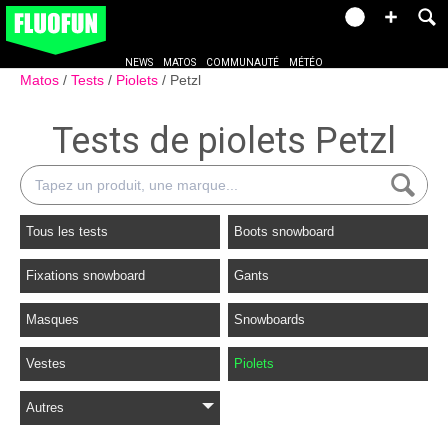
NEWS
MATOS
COMMUNAUTÉ
MÉTÉO
Matos
Tests
Piolets
Petzl
Tests de piolets Petzl
Tous les tests
Boots snowboard
Fixations snowboard
Gants
Masques
Snowboards
Vestes
Piolets
Autres