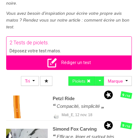
noire.
Vous avez besoin d'inspiration pour écrire votre propre avis
matos ? Rendez vous sur notre article : comment écrire un bon
test.
2 Tests de piolets.
Déposez votre test matos.
Rédiger un test
Tri
Piolets
Marque
9
/10
Petzl
Ride
Compacité, simplicité
Mati_E,
12 nov. 18
9
/10
Simond
Fox Carving
Efficace, léger et surtout très