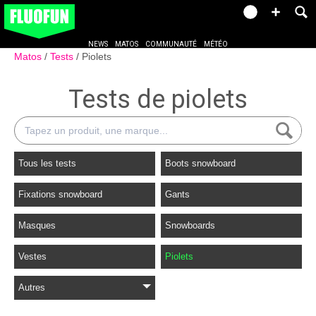
NEWS
MATOS
COMMUNAUTÉ
MÉTÉO
Matos
Tests
Piolets
Tests de piolets
Tous les tests
Boots snowboard
Fixations snowboard
Gants
Masques
Snowboards
Vestes
Piolets
Autres