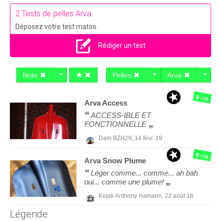
2 Tests de pelles Arva.
Déposez votre test matos.
Rédiger un test
Note
Pelles
Arva
9
/10
Arva
Access
ACCESS-IBLE ET
FONCTIONNELLE
Dam BZH29,
14 févr. 19
9
/10
Arva
Snow Plume
Léger comme... comme... ah bah
oui... comme une plume!
Kojak Anthony Hamann,
22 août 18
Légende