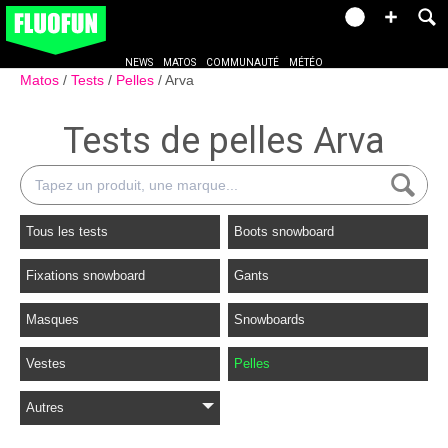
NEWS
MATOS
COMMUNAUTÉ
MÉTÉO
Matos
Tests
Pelles
Arva
Tests de pelles Arva
Tous les tests
Boots snowboard
Fixations snowboard
Gants
Masques
Snowboards
Vestes
Pelles
Autres