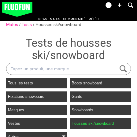
NEWS
MATOS
COMMUNAUTÉ
MÉTÉO
Matos
Tests
Housses ski/snowboard
Tests de housses
ski/snowboard
Tous les tests
Boots snowboard
Fixations snowboard
Gants
Masques
Snowboards
Vestes
Housses ski/snowboard
Autres