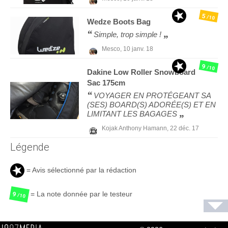
5
/10
Wedze
Boots Bag
Simple, trop simple !
Mesco,
10 janv. 18
9
/10
Dakine
Low Roller Snowboard
Sac 175cm
VOYAGER EN PROTÉGEANT SA
(SES) BOARD(S) ADORÉE(S) ET EN
LIMITANT LES BAGAGES
Kojak Anthony Hamann,
22 déc. 17
Légende
= Avis sélectionné par la rédaction
= La note donnée par le testeur
9
/10