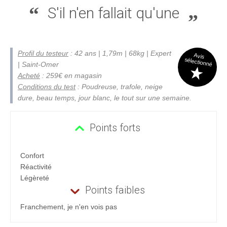
S'il n'en fallait qu'une
Profil du testeur
: 42 ans | 1,79m | 68kg | Expert
Avis
sélectionné
| Saint-Omer
Acheté
: 259€ en magasin
Conditions du test
: Poudreuse, trafole, neige
dure, beau temps, jour blanc, le tout sur une semaine.
Points forts
Confort
Réactivité
Légèreté
Points faibles
Franchement, je n'en vois pas