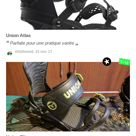
Union
Atlas
Parfaite pour une pratique variée
chrishoood,
15 nov. 17
9
/10