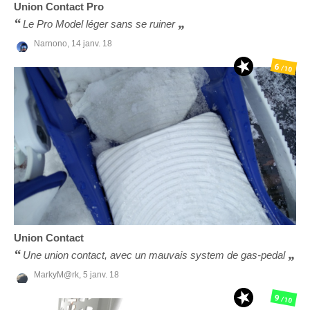
Union
Contact Pro
Le Pro Model léger sans se ruiner
Narnono,
14 janv. 18
6
/10
Union
Contact
Une union contact, avec un mauvais system de gas-pedal
MarkyM@rk,
5 janv. 18
9
/10