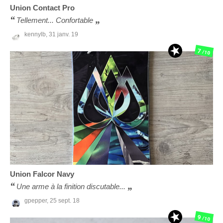
Union
Contact Pro
Tellement... Confortable
kennylb,
31 janv. 19
7
/10
Union
Falcor Navy
Une arme à la finition discutable...
gpepper,
25 sept. 18
9
/10