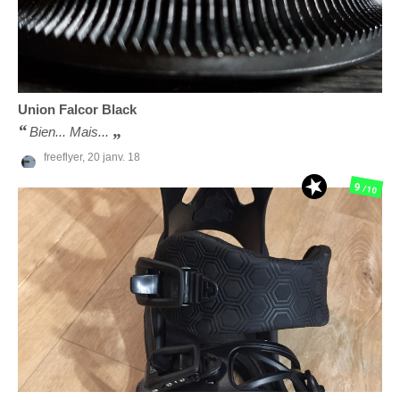
Union
Falcor Black
Bien... Mais...
freeflyer,
20 janv. 18
9
/10