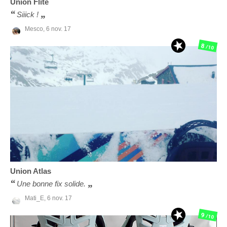
Union
Flite
Siiick !
Mesco,
6 nov. 17
8
/10
Union
Atlas
Une bonne fix solide.
Mati_E,
6 nov. 17
9
/10