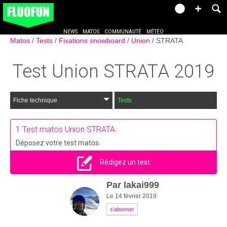
NEWS
MATOS
COMMUNAUTÉ
MÉTÉO
Matos
Tests
Fixations snowboard
Union
STRATA
Test
Union STRATA
2019
Fiche technique
Tests
1
Test matos Union STRATA.
Déposez votre test matos.
Rédigez un test
Par
lakai999
Le 14 février 2019
s'abonner