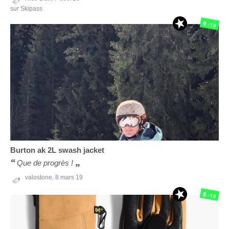
sur Skipass
9
/10
Burton
ak 2L swash jacket
Que de progrès !
valostone,
8 mars 19
8
/10