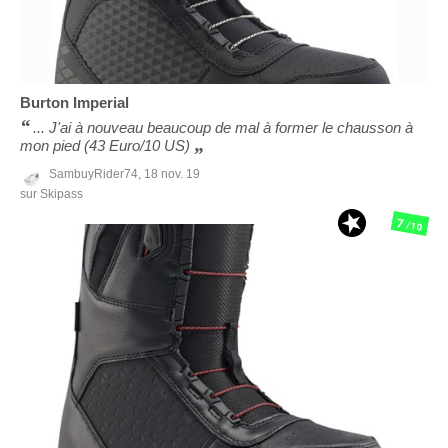
Burton
Imperial
... J'ai à nouveau beaucoup de mal à former le chausson à
mon pied (43 Euro/10 US)
SambuyRider74,
18 nov. 19
sur Skipass
7
/10