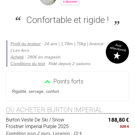
s'abonner
Confortable et rigide !
Profil du testeur
: 24 ans | 1,78m | 70kg | Avancé
Avis
sélectionné
| Les Arcs
Acheté
: 280€ en magasin
Conditions du test
: Ridé depuis 2 saisons.
Points forts
Rigidité, serrage, confort
OÙ ACHETER BURTON IMPERIAL
Burton
Veste De Ski / Snow
188,80 €
Frostner Imperial Purple 2025
320 €
Expédition sous 2 jours
. Livraison : 10 €