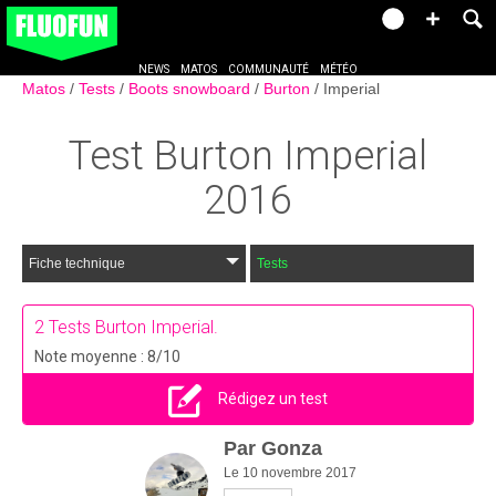
NEWS
MATOS
COMMUNAUTÉ
MÉTÉO
Matos
Tests
Boots snowboard
Burton
Imperial
Test
Burton Imperial
2016
Fiche technique
Tests
2
Tests Burton Imperial.
Note moyenne : 8/10
Rédigez un test
Par
Gonza
Le 10 novembre 2017