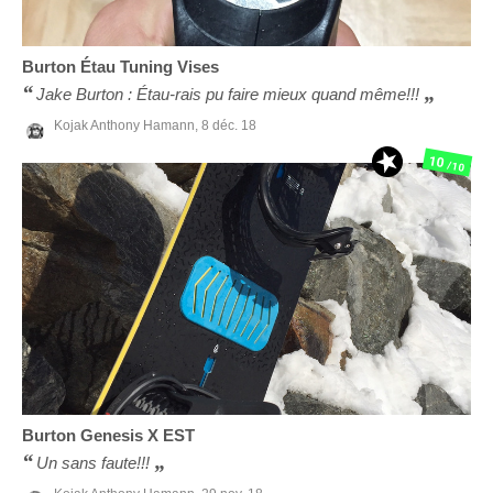
Burton
Étau Tuning Vises
Jake Burton : Étau-rais pu faire mieux quand même!!!
Kojak Anthony Hamann,
8 déc. 18
10
/10
Burton
Genesis X EST
Un sans faute!!!