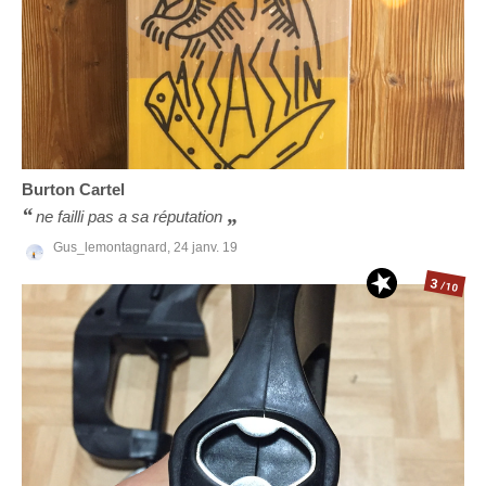
Burton
Cartel
ne failli pas a sa réputation
Gus_lemontagnard,
24 janv. 19
3
/10