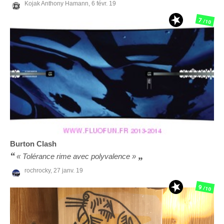
Kojak Anthony Hamann,
6 févr. 19
7
/10
Burton
Clash
« Tolérance rime avec polyvalence »
rochrocky,
27 janv. 19
9
/10