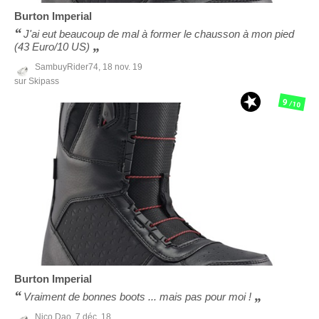
Burton
Imperial
J'ai eut beaucoup de mal à former le chausson à mon pied
(43 Euro/10 US)
SambuyRider74,
18 nov. 19
sur Skipass
9
/10
Burton
Imperial
Vraiment de bonnes boots ... mais pas pour moi !
Nico Dao,
7 déc. 18