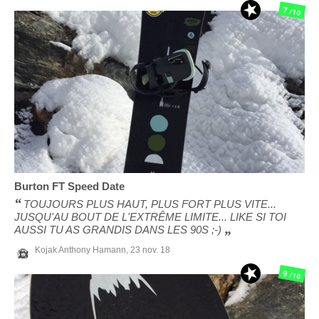
7
/10
Burton
FT Speed Date
TOUJOURS PLUS HAUT, PLUS FORT PLUS VITE...
JUSQU'AU BOUT DE L'EXTRÊME LIMITE... LIKE SI TOI
AUSSI TU AS GRANDIS DANS LES 90S ;-)
Kojak Anthony Hamann,
23 nov. 18
9
/10