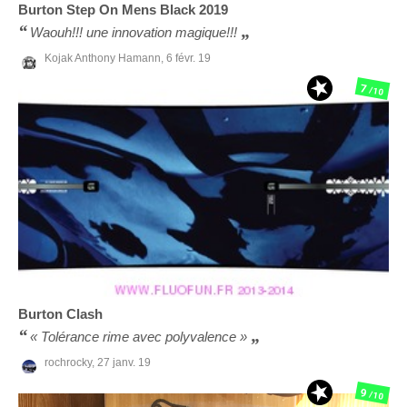
Burton
Step On Mens Black 2019
Waouh!!! une innovation magique!!!
Kojak Anthony Hamann,
6 févr. 19
7
/10
Burton
Clash
« Tolérance rime avec polyvalence »
rochrocky,
27 janv. 19
9
/10