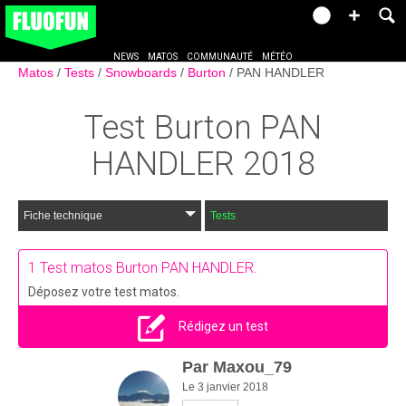
NEWS
MATOS
COMMUNAUTÉ
MÉTÉO
Matos
Tests
Snowboards
Burton
PAN HANDLER
Test
Burton PAN
HANDLER
2018
Fiche technique
Tests
1
Test matos Burton PAN HANDLER.
Déposez votre test matos.
Rédigez un test
Par
Maxou_79
Le 3 janvier 2018