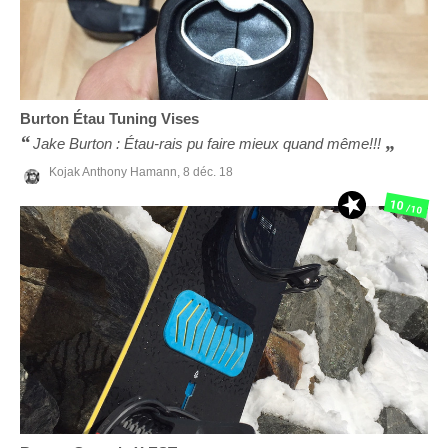
Burton
Étau Tuning Vises
Jake Burton : Étau-rais pu faire mieux quand même!!!
Kojak Anthony Hamann,
8 déc. 18
10
/10