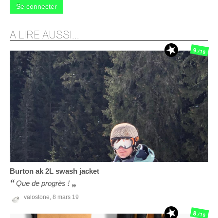
Se connecter
A LIRE AUSSI...
9
/10
Burton
ak 2L swash jacket
Que de progrès !
valostone,
8 mars 19
8
/10