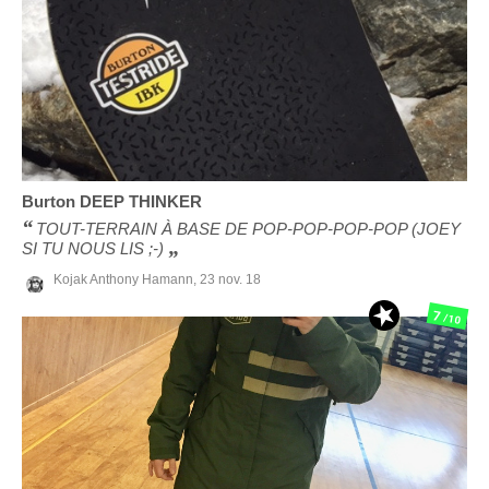
Burton
DEEP THINKER
TOUT-TERRAIN À BASE DE POP-POP-POP-POP (JOEY
SI TU NOUS LIS ;-)
Kojak Anthony Hamann,
23 nov. 18
7
/10