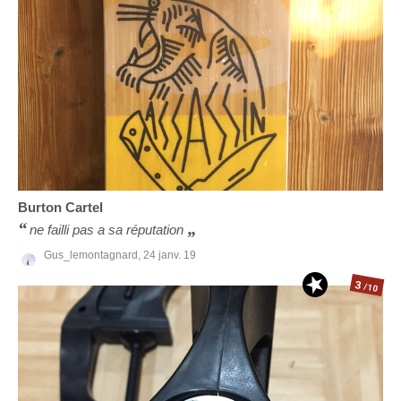
Burton
Cartel
ne failli pas a sa réputation
Gus_lemontagnard,
24 janv. 19
3
/10