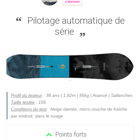
s'abonner
Pilotage automatique de
série
Profil du testeur
: 38 ans | 1,92m | 85kg | Avancé | Sallanches
Taille testée
: 156
Conditions du test
: Neige damée, micro couche de fraîche
par endroit, dans le nuage
Points forts