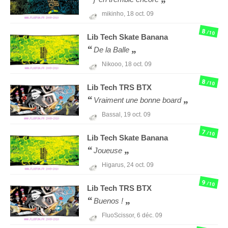
mikinho,
18 oct. 09
8
/10
Lib Tech
Skate Banana
De la Balle
Nikooo,
18 oct. 09
8
/10
Lib Tech
TRS BTX
Vraiment une bonne board
Bassal,
19 oct. 09
7
/10
Lib Tech
Skate Banana
Joueuse
Higarus,
24 oct. 09
9
/10
Lib Tech
TRS BTX
Buenos !
FluoScissor,
6 déc. 09