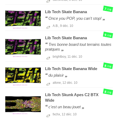
7
/10
Lib Tech
Skate Banana
Once you POP, you can't stop!
A.B.,
9 déc. 10
9
/10
Lib Tech
Skate Banana
Tres bonne board tout terrains toutes
pratques
brightboy,
11 déc. 10
8
/10
Lib Tech
Skate Banana Wide
du plaisir
afone,
12 déc. 10
8
/10
Lib Tech
Skunk Apes C2 BTX
Wide
c'est un beau jouet
fxchx,
12 déc. 10