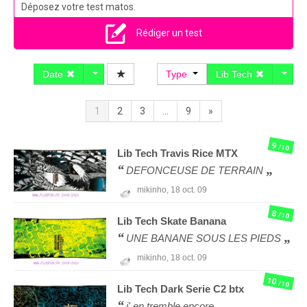
Déposez votre test matos.
Rédiger un test
Date
Type
Lib Tech
1
2
3
...
9
»
9
/10
Lib Tech
Travis Rice MTX
DEFONCEUSE DE TERRAIN
mikinho,
18 oct. 09
8
/10
Lib Tech
Skate Banana
UNE BANANE SOUS LES PIEDS
mikinho,
18 oct. 09
10
/10
Lib Tech
Dark Serie C2 btx
j' en tremble encore