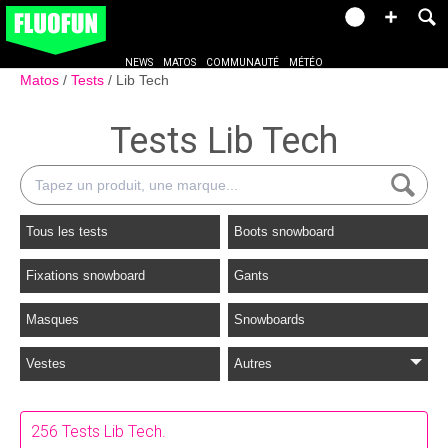
NEWS
MATOS
COMMUNAUTÉ
MÉTÉO
Matos
Tests
Lib Tech
Tests Lib Tech
Tous les tests
Boots snowboard
Fixations snowboard
Gants
Masques
Snowboards
Vestes
Autres
256 Tests Lib Tech.