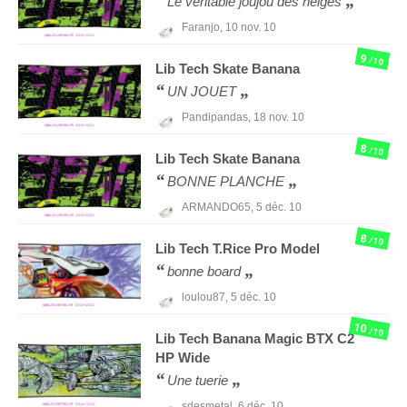
Le véritable joujou des neiges
Faranjo,
10 nov. 10
9
/10
Lib Tech
Skate Banana
UN JOUET
Pandipandas,
18 nov. 10
8
/10
Lib Tech
Skate Banana
BONNE PLANCHE
ARMANDO65,
5 déc. 10
8
/10
Lib Tech
T.Rice Pro Model
bonne board
loulou87,
5 déc. 10
10
/10
Lib Tech
Banana Magic BTX C2
HP Wide
Une tuerie
sdesmetal,
6 déc. 10