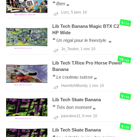
Bien
Lucc,
5 janv. 10
9
/10
Lib Tech
Banana Magic BTX C2
HP Wide
Un régal pour le freestyle
Jo_Teuton,
1 nov. 10
10
/10
Lib Tech
T.Rice Pro Horse Power
Banana
Le couteau suisse
HannibAlBundy,
1 nov. 10
9
/10
Lib Tech
Skate Banana
Très bon moment
pascalou11,
6 nov. 10
9
/10
Lib Tech
Skate Banana