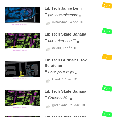
6
/10
Lib Tech
Jamie Lynn
pas convaincante
vvhavvhat,
14 déc. 10
9
/10
Lib Tech
Skate Banana
une référence !!!
acidul,
17 déc. 10
6
/10
Lib Tech
Burtner's Box
Scratcher
Faite pour le jib
kikrak,
17 déc. 10
7
/10
Lib Tech
Skate Banana
Convenable
garankentu,
21 déc. 10
8
/10