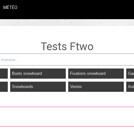
MÉTÉO
Tests Ftwo
Boots snowboard
Fixations snowboard
Ga
Snowboards
Vestes
Aut