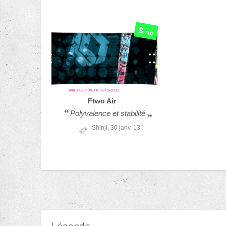
8
/10
Ftwo
Air
Polyvalence et stabilité
Shinji,
30 janv. 13