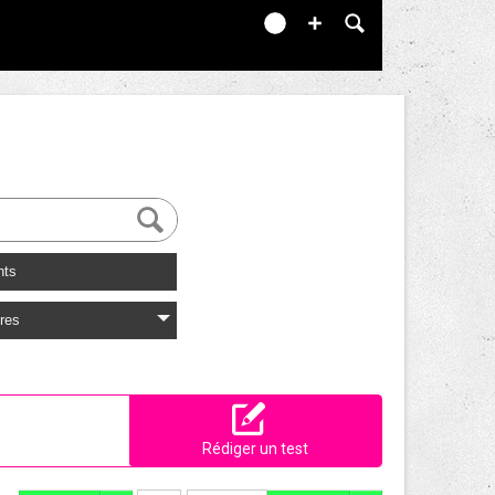
nts
res
Rédiger un test