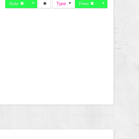
Date
Type
Ftwo