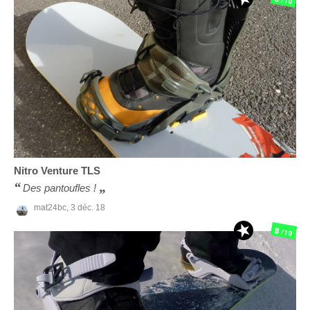
/10
Nitro
Venture TLS
Des pantoufles !
mat24bc,
3 déc. 18
8
/10