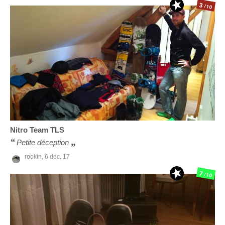
3
/10
Nitro
Team TLS
Petite déception
rookin,
6 déc. 17
7
/10