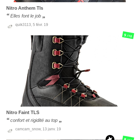
Nitro
Anthem Tls
Elles font le job
quik3113,
5 févr. 19
9
/10
Nitro
Faint TLS
confort et rigidité au top
camcam_snow,
13 janv. 19
8