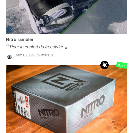
Nitro
rambler
Pour le confort du freestyler
Dam BZH29,
29 mars 18
9
/10