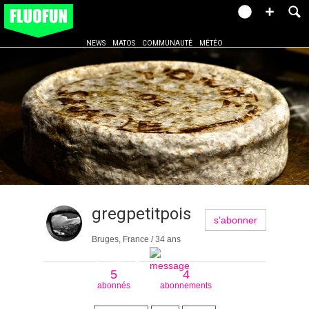
NEWS
MATOS
COMMUNAUTÉ
MÉTÉO
gregpetitpois
s'abonner
Bruges, France / 34 ans
5
4
abonnés
abonnements