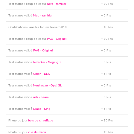
Test matos : coup de coeur
Nitro - rambler
+ 30 Pts
Test matos validé
Nitro - rambler
+ 5 Pts
Contributions dans les forums février 2018
+ 18 Pts
Test matos : coup de coeur
PAG - Originel
+ 30 Pts
Test matos validé
PAG - Originel
+ 5 Pts
Test matos validé
Nidecker - Megalight
+ 5 Pts
Test matos validé
Union - DLX
+ 5 Pts
Test matos validé
Northwave - Opal SL
+ 5 Pts
Test matos validé
ndk - Team
+ 5 Pts
Test matos validé
Drake - King
+ 5 Pts
Photo du jour
bois de chauffage
+ 15 Pts
Photo du jour
vue du matin
+ 15 Pts