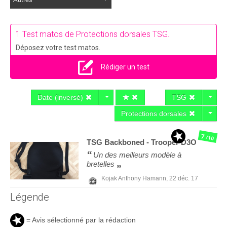
1 Test matos de Protections dorsales TSG.
Déposez votre test matos.
Rédiger un test
Date (inversé)
TSG
Protections dorsales
7
/10
TSG
Backboned - Trooper D3O
Un des meilleurs modèle à
bretelles
Kojak Anthony Hamann,
22 déc. 17
Légende
= Avis sélectionné par la rédaction