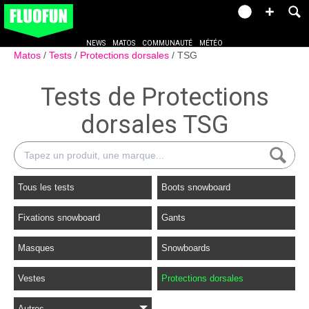
NEWS
MATOS
COMMUNAUTÉ
MÉTÉO
Matos
Tests
Protections dorsales
TSG
Tests de Protections
dorsales TSG
Tous les tests
Boots snowboard
Fixations snowboard
Gants
Masques
Snowboards
Vestes
Protections dorsales
Autres