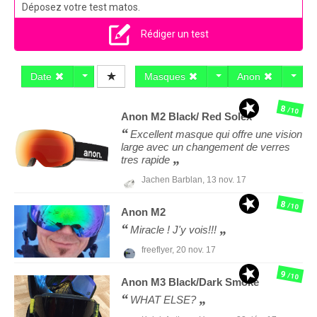
Déposez votre test matos.
Rédiger un test
Date
Masques
Anon
8
/10
Anon
M2 Black/ Red Solex
Excellent masque qui offre une vision
large avec un changement de verres
tres rapide
Jachen Barblan,
13 nov. 17
8
/10
Anon
M2
Miracle ! J'y vois!!!
freeflyer,
20 nov. 17
9
/10
Anon
M3 Black/Dark Smoke
WHAT ELSE?