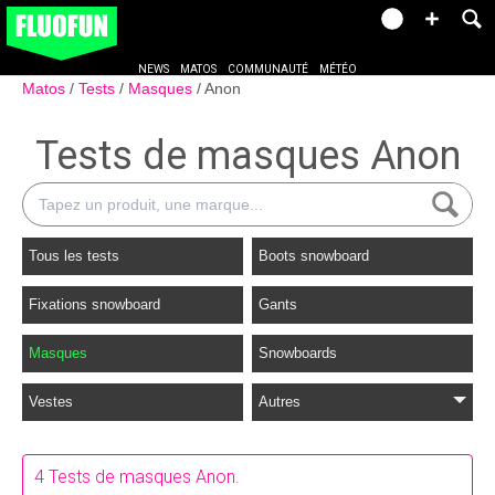
NEWS
MATOS
COMMUNAUTÉ
MÉTÉO
Matos
Tests
Masques
Anon
Tests de masques Anon
Tous les tests
Boots snowboard
Fixations snowboard
Gants
Masques
Snowboards
Vestes
Autres
4 Tests de masques Anon.