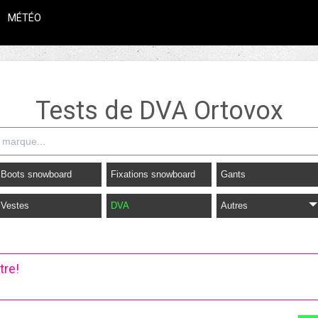
MÉTÉO
Tests de DVA Ortovox
Boots snowboard
Fixations snowboard
Gants
Vestes
DVA
Autres
tre!