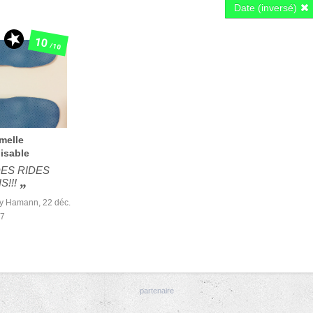
Date (inversé)
10
/10
melle
isable
ES RIDES
S!!!
ny Hamann,
22 déc.
7