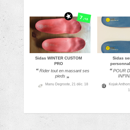
7
/10
Sidas
WINTER CUSTOM
Sidas
se
PRO
personnal
Rider tout en massant ses
POUR D
pieds
INFINI
Manu Degroote,
21 déc. 18
Kojak Antho
1