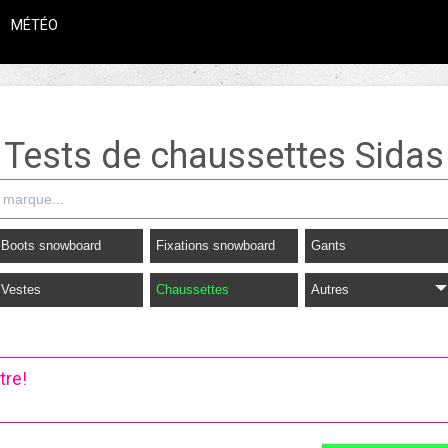
MÉTÉO
Tests de chaussettes Sidas
Boots snowboard
Fixations snowboard
Gants
Vestes
Chaussettes
Autres
tre!